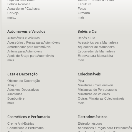
Bebida Alcoólica
Escultura
Aguardente / Cachaça
Fotos
Cerveja
Gravura
mais..
mais..
Automóveis e Veículos
Bebês e Cia
Automóveis e Veículos
Bebês e Cia
Acessórios / Peças para Automóveis
Acessórios para Mamadeira
Amortecedor para Automóveis
Aquecedor de Mamadeira
Antena para Automóveis
Escorredor de Mamadeira
Apoio de Braço para Automóveis
Escova para Mamadeira
mais..
mais..
Casa e Decoração
Colecionáveis
Objetos de Decoração
Pipa
Abajur
Miniaturas Colecionáveis
Adesivos Decorativos
Miniaturas de Personagens
Almofadas
Miniaturas de Veículos
Bomboniére
Outras Miniaturas Colecionáveis
mais..
mais..
Cosméticos e Perfumaria
Eletrodomésticos
Creme Anti-Estrias
Eletrodomésticos
Cosméticos e Perfumaria
Acessórios / Peças para Eletrodomés