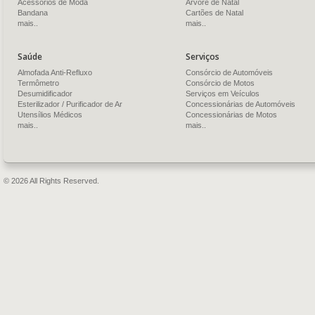
Acessórios de Moda
Árvore de Natal
Bandana
Cartões de Natal
mais..
mais..
Saúde
Serviços
Almofada Anti-Refluxo
Consórcio de Automóveis
Termômetro
Consórcio de Motos
Desumidificador
Serviços em Veículos
Esterilizador / Purificador de Ar
Concessionárias de Automóveis
Utensílios Médicos
Concessionárias de Motos
mais..
mais..
© 2026 All Rights Reserved.