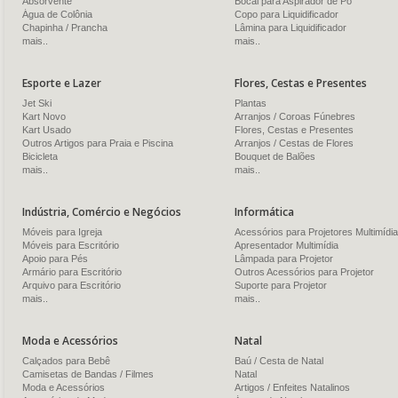
Absorvente
Bocal para Aspirador de Pó
Água de Colônia
Copo para Liquidificador
Chapinha / Prancha
Lâmina para Liquidificador
mais..
mais..
Esporte e Lazer
Flores, Cestas e Presentes
Jet Ski
Plantas
Kart Novo
Arranjos / Coroas Fúnebres
Kart Usado
Flores, Cestas e Presentes
Outros Artigos para Praia e Piscina
Arranjos / Cestas de Flores
Bicicleta
Bouquet de Balões
mais..
mais..
Indústria, Comércio e Negócios
Informática
Móveis para Igreja
Acessórios para Projetores Multimídia
Móveis para Escritório
Apresentador Multimídia
Apoio para Pés
Lâmpada para Projetor
Armário para Escritório
Outros Acessórios para Projetor
Arquivo para Escritório
Suporte para Projetor
mais..
mais..
Moda e Acessórios
Natal
Calçados para Bebê
Baú / Cesta de Natal
Camisetas de Bandas / Filmes
Natal
Moda e Acessórios
Artigos / Enfeites Natalinos