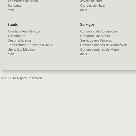
Acessórios de Moda
Árvore de Natal
Bandana
Cartões de Natal
mais..
mais..
Saúde
Serviços
Almofada Anti-Refluxo
Consórcio de Automóveis
Termômetro
Consórcio de Motos
Desumidificador
Serviços em Veículos
Esterilizador / Purificador de Ar
Concessionárias de Automóveis
Utensílios Médicos
Concessionárias de Motos
mais..
mais..
© 2026 All Rights Reserved.