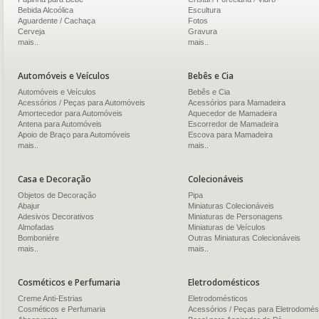
Bebida Alcoólica
Escultura
Aguardente / Cachaça
Fotos
Cerveja
Gravura
mais..
mais..
Automóveis e Veículos
Bebês e Cia
Automóveis e Veículos
Bebês e Cia
Acessórios / Peças para Automóveis
Acessórios para Mamadeira
Amortecedor para Automóveis
Aquecedor de Mamadeira
Antena para Automóveis
Escorredor de Mamadeira
Apoio de Braço para Automóveis
Escova para Mamadeira
mais..
mais..
Casa e Decoração
Colecionáveis
Objetos de Decoração
Pipa
Abajur
Miniaturas Colecionáveis
Adesivos Decorativos
Miniaturas de Personagens
Almofadas
Miniaturas de Veículos
Bomboniére
Outras Miniaturas Colecionáveis
mais..
mais..
Cosméticos e Perfumaria
Eletrodomésticos
Creme Anti-Estrias
Eletrodomésticos
Cosméticos e Perfumaria
Acessórios / Peças para Eletrodomés