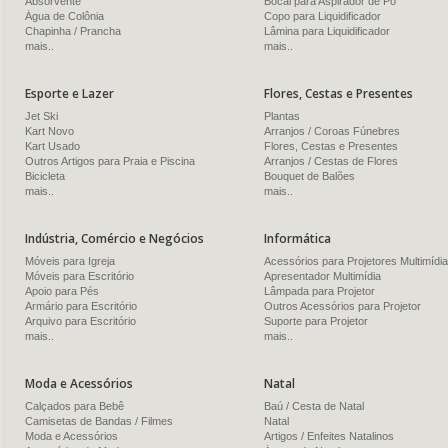
Absorvente
Bocal para Aspirador de Pó
Água de Colônia
Copo para Liquidificador
Chapinha / Prancha
Lâmina para Liquidificador
mais..
mais..
Esporte e Lazer
Flores, Cestas e Presentes
Jet Ski
Plantas
Kart Novo
Arranjos / Coroas Fúnebres
Kart Usado
Flores, Cestas e Presentes
Outros Artigos para Praia e Piscina
Arranjos / Cestas de Flores
Bicicleta
Bouquet de Balões
mais..
mais..
Indústria, Comércio e Negócios
Informática
Móveis para Igreja
Acessórios para Projetores Multimídia
Móveis para Escritório
Apresentador Multimídia
Apoio para Pés
Lâmpada para Projetor
Armário para Escritório
Outros Acessórios para Projetor
Arquivo para Escritório
Suporte para Projetor
mais..
mais..
Moda e Acessórios
Natal
Calçados para Bebê
Baú / Cesta de Natal
Camisetas de Bandas / Filmes
Natal
Moda e Acessórios
Artigos / Enfeites Natalinos