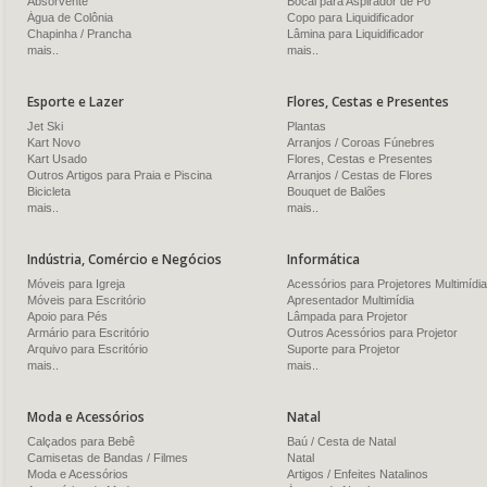
Absorvente
Bocal para Aspirador de Pó
Água de Colônia
Copo para Liquidificador
Chapinha / Prancha
Lâmina para Liquidificador
mais..
mais..
Esporte e Lazer
Flores, Cestas e Presentes
Jet Ski
Plantas
Kart Novo
Arranjos / Coroas Fúnebres
Kart Usado
Flores, Cestas e Presentes
Outros Artigos para Praia e Piscina
Arranjos / Cestas de Flores
Bicicleta
Bouquet de Balões
mais..
mais..
Indústria, Comércio e Negócios
Informática
Móveis para Igreja
Acessórios para Projetores Multimídia
Móveis para Escritório
Apresentador Multimídia
Apoio para Pés
Lâmpada para Projetor
Armário para Escritório
Outros Acessórios para Projetor
Arquivo para Escritório
Suporte para Projetor
mais..
mais..
Moda e Acessórios
Natal
Calçados para Bebê
Baú / Cesta de Natal
Camisetas de Bandas / Filmes
Natal
Moda e Acessórios
Artigos / Enfeites Natalinos