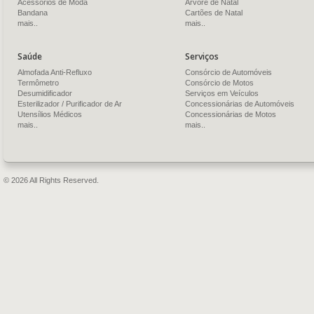
Acessórios de Moda
Árvore de Natal
Bandana
Cartões de Natal
mais..
mais..
Saúde
Serviços
Almofada Anti-Refluxo
Consórcio de Automóveis
Termômetro
Consórcio de Motos
Desumidificador
Serviços em Veículos
Esterilizador / Purificador de Ar
Concessionárias de Automóveis
Utensílios Médicos
Concessionárias de Motos
mais..
mais..
© 2026 All Rights Reserved.