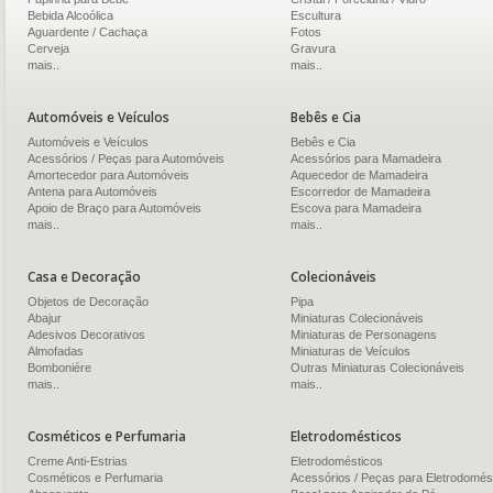
Bebida Alcoólica
Escultura
Aguardente / Cachaça
Fotos
Cerveja
Gravura
mais..
mais..
Automóveis e Veículos
Bebês e Cia
Automóveis e Veículos
Bebês e Cia
Acessórios / Peças para Automóveis
Acessórios para Mamadeira
Amortecedor para Automóveis
Aquecedor de Mamadeira
Antena para Automóveis
Escorredor de Mamadeira
Apoio de Braço para Automóveis
Escova para Mamadeira
mais..
mais..
Casa e Decoração
Colecionáveis
Objetos de Decoração
Pipa
Abajur
Miniaturas Colecionáveis
Adesivos Decorativos
Miniaturas de Personagens
Almofadas
Miniaturas de Veículos
Bomboniére
Outras Miniaturas Colecionáveis
mais..
mais..
Cosméticos e Perfumaria
Eletrodomésticos
Creme Anti-Estrias
Eletrodomésticos
Cosméticos e Perfumaria
Acessórios / Peças para Eletrodomés