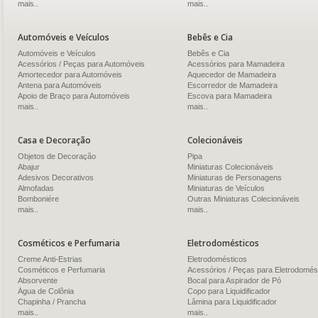
mais..
mais..
Automóveis e Veículos
Bebês e Cia
Automóveis e Veículos
Bebês e Cia
Acessórios / Peças para Automóveis
Acessórios para Mamadeira
Amortecedor para Automóveis
Aquecedor de Mamadeira
Antena para Automóveis
Escorredor de Mamadeira
Apoio de Braço para Automóveis
Escova para Mamadeira
mais..
mais..
Casa e Decoração
Colecionáveis
Objetos de Decoração
Pipa
Abajur
Miniaturas Colecionáveis
Adesivos Decorativos
Miniaturas de Personagens
Almofadas
Miniaturas de Veículos
Bomboniére
Outras Miniaturas Colecionáveis
mais..
mais..
Cosméticos e Perfumaria
Eletrodomésticos
Creme Anti-Estrias
Eletrodomésticos
Cosméticos e Perfumaria
Acessórios / Peças para Eletrodomés
Absorvente
Bocal para Aspirador de Pó
Água de Colônia
Copo para Liquidificador
Chapinha / Prancha
Lâmina para Liquidificador
mais..
mais..