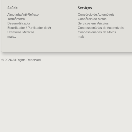
Saúde
Serviços
Almofada Anti-Refluxo
Consórcio de Automóveis
Termômetro
Consórcio de Motos
Desumidificador
Serviços em Veículos
Esterilizador / Purificador de Ar
Concessionárias de Automóveis
Utensílios Médicos
Concessionárias de Motos
mais..
mais..
© 2026 All Rights Reserved.