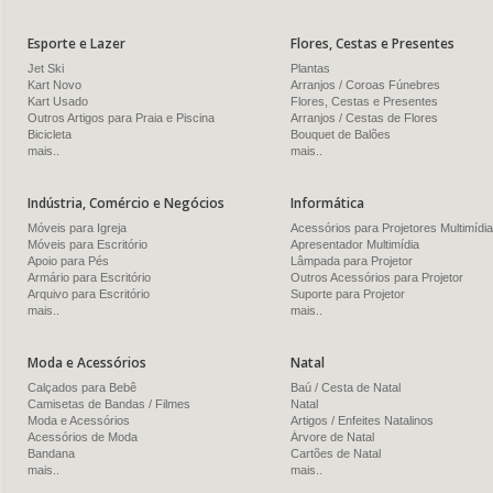
Esporte e Lazer
Flores, Cestas e Presentes
Jet Ski
Plantas
Kart Novo
Arranjos / Coroas Fúnebres
Kart Usado
Flores, Cestas e Presentes
Outros Artigos para Praia e Piscina
Arranjos / Cestas de Flores
Bicicleta
Bouquet de Balões
mais..
mais..
Indústria, Comércio e Negócios
Informática
Móveis para Igreja
Acessórios para Projetores Multimídia
Móveis para Escritório
Apresentador Multimídia
Apoio para Pés
Lâmpada para Projetor
Armário para Escritório
Outros Acessórios para Projetor
Arquivo para Escritório
Suporte para Projetor
mais..
mais..
Moda e Acessórios
Natal
Calçados para Bebê
Baú / Cesta de Natal
Camisetas de Bandas / Filmes
Natal
Moda e Acessórios
Artigos / Enfeites Natalinos
Acessórios de Moda
Árvore de Natal
Bandana
Cartões de Natal
mais..
mais..