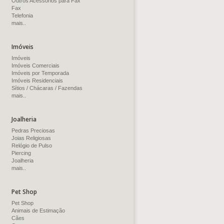
Outros Acessórios para Fax
Fax
Telefonia
mais..
Imóveis
Imóveis
Imóveis Comerciais
Imóveis por Temporada
Imóveis Residenciais
Sítios / Chácaras / Fazendas
mais..
Joalheria
Pedras Preciosas
Joias Religiosas
Relógio de Pulso
Piercing
Joalheria
mais..
Pet Shop
Pet Shop
Animais de Estimação
Cães