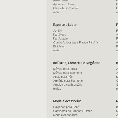
Absorvente
B
Água de Colônia
C
Chapinha / Prancha
L
mais..
m
Esporte e Lazer
F
Jet Ski
P
Kart Novo
A
Kart Usado
F
Outros Artigos para Praia e Piscina
A
Bicicleta
B
mais..
m
Indústria, Comércio e Negócios
I
Móveis para Igreja
A
Móveis para Escritório
A
Apoio para Pés
L
Armário para Escritório
O
Arquivo para Escritório
S
mais..
m
Moda e Acessórios
N
Calçados para Bebê
B
Camisetas de Bandas / Filmes
N
Moda e Acessórios
A