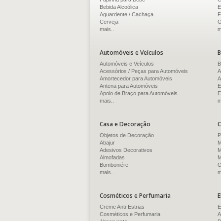
Bebida Alcoólica
E
Aguardente / Cachaça
F
Cerveja
G
mais..
m
Automóveis e Veículos
B
Automóveis e Veículos
B
Acessórios / Peças para Automóveis
A
Amortecedor para Automóveis
A
Antena para Automóveis
E
Apoio de Braço para Automóveis
E
mais..
m
Casa e Decoração
C
Objetos de Decoração
P
Abajur
M
Adesivos Decorativos
M
Almofadas
M
Bomboniére
O
mais..
m
Cosméticos e Perfumaria
E
Creme Anti-Estrias
E
Cosméticos e Perfumaria
A