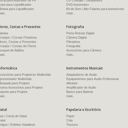
ocal para Aspirador de Pó
CD Changer / Disqueteira
opo para Liquidificador
DVD Automotivo
âmina para Liquidificador
Kit de Som / Alto-Falante para Automóveis
ais..
mais..
lores, Cestas e Presentes
Fotografia
lantas
Porta-Retrato Digital
rranjos / Coroas Fúnebres
Câmera Digital
lores, Cestas e Presentes
Filmadora
rranjos / Cestas de Flores
Fotografia
ouquet de Balões
Acessórios para Câmera
ais..
mais..
nformática
Instrumentos Musicais
cessórios para Projetores Multimídia
Adaptadores de Áudio
presentador Multimídia
Equipamentos para Áudio Profissional
âmpada para Projetor
Afinador
utros Acessórios para Projetor
Amplificador de Áudio
uporte para Projetor
Banco para Bateria
ais..
mais..
atal
Papelaria e Escritório
aú / Cesta de Natal
Papel
atal
Cola
rtigos / Enfeites Natalinos
Tesoura