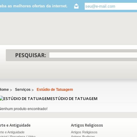
eba as melhores ofertas da internet.
PESQUISAR:
Home
Serviços
Estúdio de Tatuagem
ESTÚDIO DE TATUAGEM
Nenhum produto encontrado!
rte e Antiguidade
Artigos Religiosos
rte e Antiguidade
Artigos Religiosos
ristal / Porcelana / Vidro
Artigos Budistas