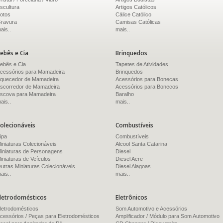
scultura
Artigos Católicos
otos
Cálice Católico
ravura
Camisas Católicas
ais..
mais..
ebês e Cia
Brinquedos
ebês e Cia
Tapetes de Atividades
cessórios para Mamadeira
Brinquedos
quecedor de Mamadeira
Acessórios para Bonecas
scorredor de Mamadeira
Acessórios para Bonecos
scova para Mamadeira
Baralho
ais..
mais..
olecionáveis
Combustíveis
ipa
Combustíveis
iniaturas Colecionáveis
Alcool Santa Catarina
iniaturas de Personagens
Diesel
iniaturas de Veículos
Diesel Acre
utras Miniaturas Colecionáveis
Diesel Alagoas
ais..
mais..
letrodomésticos
Eletrônicos
letrodomésticos
Som Automotivo e Acessórios
cessórios / Peças para Eletrodomésticos
Amplificador / Módulo para Som Automotivo