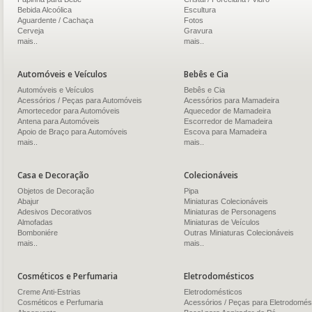
Bebida Alcoólica
Escultura
Aguardente / Cachaça
Fotos
Cerveja
Gravura
mais..
mais..
Automóveis e Veículos
Bebês e Cia
Automóveis e Veículos
Bebês e Cia
Acessórios / Peças para Automóveis
Acessórios para Mamadeira
Amortecedor para Automóveis
Aquecedor de Mamadeira
Antena para Automóveis
Escorredor de Mamadeira
Apoio de Braço para Automóveis
Escova para Mamadeira
mais..
mais..
Casa e Decoração
Colecionáveis
Objetos de Decoração
Pipa
Abajur
Miniaturas Colecionáveis
Adesivos Decorativos
Miniaturas de Personagens
Almofadas
Miniaturas de Veículos
Bomboniére
Outras Miniaturas Colecionáveis
mais..
mais..
Cosméticos e Perfumaria
Eletrodomésticos
Creme Anti-Estrias
Eletrodomésticos
Cosméticos e Perfumaria
Acessórios / Peças para Eletrodomés