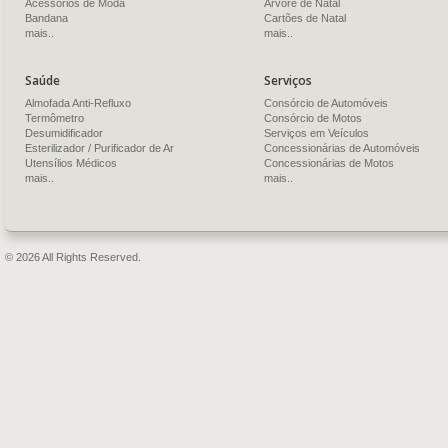
Acessórios de Moda
Árvore de Natal
Bandana
Cartões de Natal
mais..
mais..
Saúde
Serviços
Almofada Anti-Refluxo
Consórcio de Automóveis
Termômetro
Consórcio de Motos
Desumidificador
Serviços em Veículos
Esterilizador / Purificador de Ar
Concessionárias de Automóveis
Utensílios Médicos
Concessionárias de Motos
mais..
mais..
© 2026 All Rights Reserved.