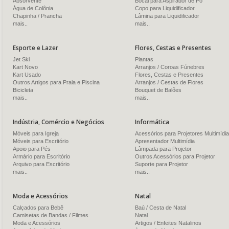
Absorvente
Bocal para Aspirador de Pó
Água de Colônia
Copo para Liquidificador
Chapinha / Prancha
Lâmina para Liquidificador
mais..
mais..
Esporte e Lazer
Flores, Cestas e Presentes
Jet Ski
Plantas
Kart Novo
Arranjos / Coroas Fúnebres
Kart Usado
Flores, Cestas e Presentes
Outros Artigos para Praia e Piscina
Arranjos / Cestas de Flores
Bicicleta
Bouquet de Balões
mais..
mais..
Indústria, Comércio e Negócios
Informática
Móveis para Igreja
Acessórios para Projetores Multimídia
Móveis para Escritório
Apresentador Multimídia
Apoio para Pés
Lâmpada para Projetor
Armário para Escritório
Outros Acessórios para Projetor
Arquivo para Escritório
Suporte para Projetor
mais..
mais..
Moda e Acessórios
Natal
Calçados para Bebê
Baú / Cesta de Natal
Camisetas de Bandas / Filmes
Natal
Moda e Acessórios
Artigos / Enfeites Natalinos