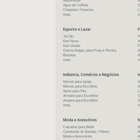
Absorvente
B
Água de Colônia
C
Chapinha / Prancha
L
mais..
m
Esporte e Lazer
F
Jet Ski
P
Kart Novo
A
Kart Usado
F
Outros Artigos para Praia e Piscina
A
Bicicleta
B
mais..
m
Indústria, Comércio e Negócios
I
Móveis para Igreja
A
Móveis para Escritório
A
Apoio para Pés
L
Armário para Escritório
O
Arquivo para Escritório
S
mais..
m
Moda e Acessórios
N
Calçados para Bebê
B
Camisetas de Bandas / Filmes
N
Moda e Acessórios
A