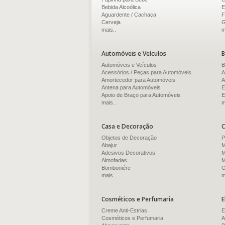
Bebida Alcoólica
E
Aguardente / Cachaça
F
Cerveja
G
mais..
m
Automóveis e Veículos
B
Automóveis e Veículos
B
Acessórios / Peças para Automóveis
A
Amortecedor para Automóveis
A
Antena para Automóveis
E
Apoio de Braço para Automóveis
E
mais..
m
Casa e Decoração
C
Objetos de Decoração
P
Abajur
M
Adesivos Decorativos
M
Almofadas
M
Bomboniére
O
mais..
m
Cosméticos e Perfumaria
E
Creme Anti-Estrias
E
Cosméticos e Perfumaria
A