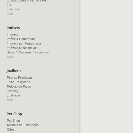
Outros Acessórios para Fax
Fax
Telefonia
mais..
Imóveis
Imóveis
Imóveis Comerciais
Imóveis por Temporada
Imóveis Residenciais
Sítios / Chácaras / Fazendas
mais..
Joalheria
Pedras Preciosas
Joias Religiosas
Relógio de Pulso
Piercing
Joalheria
mais..
Pet Shop
Pet Shop
Animais de Estimação
Cães