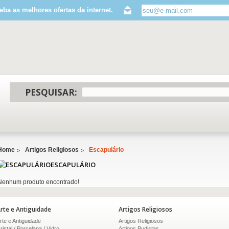
eba as melhores ofertas da internet.
PESQUISAR:
Home
Artigos Religiosos
Escapulário
ESCAPULÁRIO
Nenhum produto encontrado!
rte e Antiguidade
Artigos Religiosos
rte e Antiguidade
Artigos Religiosos
ristal / Porcelana / Vidro
Artigos Budistas