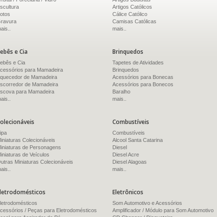
scultura
Artigos Católicos
otos
Cálice Católico
ravura
Camisas Católicas
ais..
mais..
ebês e Cia
Brinquedos
ebês e Cia
Tapetes de Atividades
cessórios para Mamadeira
Brinquedos
quecedor de Mamadeira
Acessórios para Bonecas
scorredor de Mamadeira
Acessórios para Bonecos
scova para Mamadeira
Baralho
ais..
mais..
olecionáveis
Combustíveis
ipa
Combustíveis
iniaturas Colecionáveis
Alcool Santa Catarina
iniaturas de Personagens
Diesel
iniaturas de Veículos
Diesel Acre
utras Miniaturas Colecionáveis
Diesel Alagoas
ais..
mais..
letrodomésticos
Eletrônicos
letrodomésticos
Som Automotivo e Acessórios
cessórios / Peças para Eletrodomésticos
Amplificador / Módulo para Som Automotivo