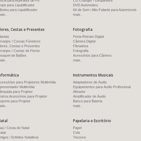
ocal para Aspirador de Pó
CD Changer / Disqueteira
opo para Liquidificador
DVD Automotivo
âmina para Liquidificador
Kit de Som / Alto-Falante para Automóveis
ais..
mais..
lores, Cestas e Presentes
Fotografia
lantas
Porta-Retrato Digital
rranjos / Coroas Fúnebres
Câmera Digital
lores, Cestas e Presentes
Filmadora
rranjos / Cestas de Flores
Fotografia
ouquet de Balões
Acessórios para Câmera
ais..
mais..
nformática
Instrumentos Musicais
cessórios para Projetores Multimídia
Adaptadores de Áudio
presentador Multimídia
Equipamentos para Áudio Profissional
âmpada para Projetor
Afinador
utros Acessórios para Projetor
Amplificador de Áudio
uporte para Projetor
Banco para Bateria
ais..
mais..
atal
Papelaria e Escritório
aú / Cesta de Natal
Papel
atal
Cola
rtigos / Enfeites Natalinos
Tesoura