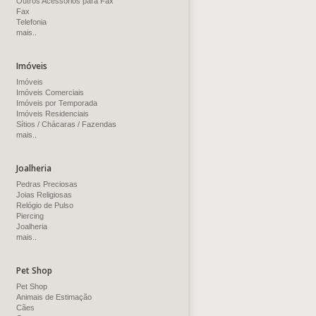
Outros Acessórios para Fax
Fax
Telefonia
mais..
Imóveis
Imóveis
Imóveis Comerciais
Imóveis por Temporada
Imóveis Residenciais
Sítios / Chácaras / Fazendas
mais..
Joalheria
Pedras Preciosas
Joias Religiosas
Relógio de Pulso
Piercing
Joalheria
mais..
Pet Shop
Pet Shop
Animais de Estimação
Cães