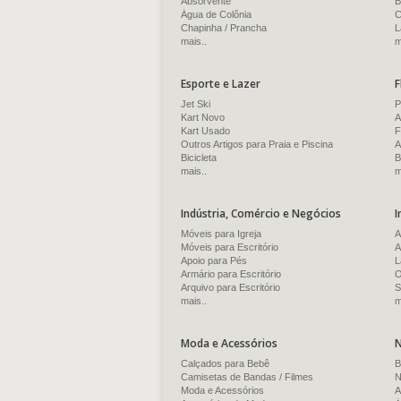
Absorvente
B
Água de Colônia
C
Chapinha / Prancha
L
mais..
m
Esporte e Lazer
F
Jet Ski
P
Kart Novo
A
Kart Usado
F
Outros Artigos para Praia e Piscina
A
Bicicleta
B
mais..
m
Indústria, Comércio e Negócios
I
Móveis para Igreja
A
Móveis para Escritório
A
Apoio para Pés
L
Armário para Escritório
O
Arquivo para Escritório
S
mais..
m
Moda e Acessórios
N
Calçados para Bebê
B
Camisetas de Bandas / Filmes
N
Moda e Acessórios
A