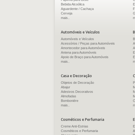
Bebida Alcoólica
E
Aguardente / Cachaça
F
Cerveja
G
mais..
m
Automóveis e Veículos
B
Automóveis e Veículos
B
Acessórios / Peças para Automóveis
A
Amortecedor para Automóveis
A
Antena para Automóveis
E
Apoio de Braço para Automóveis
E
mais..
m
Casa e Decoração
C
Objetos de Decoração
P
Abajur
M
Adesivos Decorativos
M
Almofadas
M
Bomboniére
O
mais..
m
Cosméticos e Perfumaria
E
Creme Anti-Estrias
E
Cosméticos e Perfumaria
A