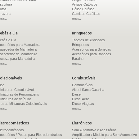
scultura
Artigos Católicos
otos
Cálice Católico
ravura
Camisas Católicas
ais..
mais..
ebês e Cia
Brinquedos
ebês e Cia
Tapetes de Atividades
cessórios para Mamadeira
Brinquedos
quecedor de Mamadeira
Acessórios para Bonecas
scorredor de Mamadeira
Acessórios para Bonecos
scova para Mamadeira
Baralho
ais..
mais..
olecionáveis
Combustíveis
ipa
Combustíveis
iniaturas Colecionáveis
Alcool Santa Catarina
iniaturas de Personagens
Diesel
iniaturas de Veículos
Diesel Acre
utras Miniaturas Colecionáveis
Diesel Alagoas
ais..
mais..
letrodomésticos
Eletrônicos
letrodomésticos
Som Automotivo e Acessórios
cessórios / Peças para Eletrodomésticos
Amplificador / Módulo para Som Automotivo