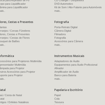
ocal para Aspirador de Pó
CD Changer / Disqueteira
opo para Liquidificador
DVD Automotivo
âmina para Liquidificador
Kit de Som / Alto-Falante para Automóveis
ais..
mais..
lores, Cestas e Presentes
Fotografia
lantas
Porta-Retrato Digital
rranjos / Coroas Fúnebres
Câmera Digital
lores, Cestas e Presentes
Filmadora
rranjos / Cestas de Flores
Fotografia
ouquet de Balões
Acessórios para Câmera
ais..
mais..
nformática
Instrumentos Musicais
cessórios para Projetores Multimídia
Adaptadores de Áudio
presentador Multimídia
Equipamentos para Áudio Profissional
âmpada para Projetor
Afinador
utros Acessórios para Projetor
Amplificador de Áudio
uporte para Projetor
Banco para Bateria
ais..
mais..
atal
Papelaria e Escritório
aú / Cesta de Natal
Papel
atal
Cola
rtigos / Enfeites Natalinos
Tesoura