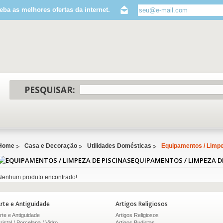
eba as melhores ofertas da internet.
PESQUISAR:
Home
Casa e Decoração
Utilidades Domésticas
Equipamentos / Limpe
EQUIPAMENTOS / LIMPEZA D
Nenhum produto encontrado!
rte e Antiguidade
Artigos Religiosos
rte e Antiguidade
Artigos Religiosos
ristal / Porcelana / Vidro
Artigos Budistas