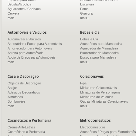
Bebida Alcoólica
Escultura
Aguardente / Cachaça
Fotos
Cerveja
Gravura
mais..
mais..
Automóveis e Veículos
Bebês e Cia
Automóveis e Veículos
Bebês e Cia
Acessórios / Peças para Automóveis
Acessórios para Mamadeira
Amortecedor para Automóveis
Aquecedor de Mamadeira
Antena para Automóveis
Escorredor de Mamadeira
Apoio de Braço para Automóveis
Escova para Mamadeira
mais..
mais..
Casa e Decoração
Colecionáveis
Objetos de Decoração
Pipa
Abajur
Miniaturas Colecionáveis
Adesivos Decorativos
Miniaturas de Personagens
Almofadas
Miniaturas de Veículos
Bomboniére
Outras Miniaturas Colecionáveis
mais..
mais..
Cosméticos e Perfumaria
Eletrodomésticos
Creme Anti-Estrias
Eletrodomésticos
Cosméticos e Perfumaria
Acessórios / Peças para Eletrodomés