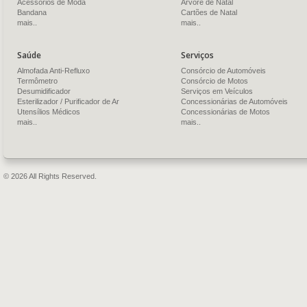
Acessórios de Moda
Árvore de Natal
Bandana
Cartões de Natal
mais..
mais..
Saúde
Serviços
Almofada Anti-Refluxo
Consórcio de Automóveis
Termômetro
Consórcio de Motos
Desumidificador
Serviços em Veículos
Esterilizador / Purificador de Ar
Concessionárias de Automóveis
Utensílios Médicos
Concessionárias de Motos
mais..
mais..
© 2026 All Rights Reserved.