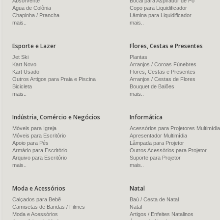
Absorvente
Bocal para Aspirador de Pó
Água de Colônia
Copo para Liquidificador
Chapinha / Prancha
Lâmina para Liquidificador
mais..
mais..
Esporte e Lazer
Flores, Cestas e Presentes
Jet Ski
Plantas
Kart Novo
Arranjos / Coroas Fúnebres
Kart Usado
Flores, Cestas e Presentes
Outros Artigos para Praia e Piscina
Arranjos / Cestas de Flores
Bicicleta
Bouquet de Balões
mais..
mais..
Indústria, Comércio e Negócios
Informática
Móveis para Igreja
Acessórios para Projetores Multimídia
Móveis para Escritório
Apresentador Multimídia
Apoio para Pés
Lâmpada para Projetor
Armário para Escritório
Outros Acessórios para Projetor
Arquivo para Escritório
Suporte para Projetor
mais..
mais..
Moda e Acessórios
Natal
Calçados para Bebê
Baú / Cesta de Natal
Camisetas de Bandas / Filmes
Natal
Moda e Acessórios
Artigos / Enfeites Natalinos