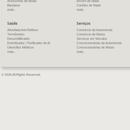
Acessórios de Moda
Árvore de Natal
Bandana
Cartões de Natal
mais..
mais..
Saúde
Serviços
Almofada Anti-Refluxo
Consórcio de Automóveis
Termômetro
Consórcio de Motos
Desumidificador
Serviços em Veículos
Esterilizador / Purificador de Ar
Concessionárias de Automóveis
Utensílios Médicos
Concessionárias de Motos
mais..
mais..
© 2026 All Rights Reserved.