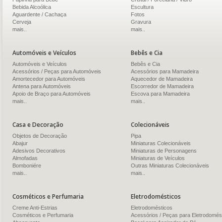
Bebida Alcoólica
Escultura
Aguardente / Cachaça
Fotos
Cerveja
Gravura
mais..
mais..
Automóveis e Veículos
Bebês e Cia
Automóveis e Veículos
Bebês e Cia
Acessórios / Peças para Automóveis
Acessórios para Mamadeira
Amortecedor para Automóveis
Aquecedor de Mamadeira
Antena para Automóveis
Escorredor de Mamadeira
Apoio de Braço para Automóveis
Escova para Mamadeira
mais..
mais..
Casa e Decoração
Colecionáveis
Objetos de Decoração
Pipa
Abajur
Miniaturas Colecionáveis
Adesivos Decorativos
Miniaturas de Personagens
Almofadas
Miniaturas de Veículos
Bomboniére
Outras Miniaturas Colecionáveis
mais..
mais..
Cosméticos e Perfumaria
Eletrodomésticos
Creme Anti-Estrias
Eletrodomésticos
Cosméticos e Perfumaria
Acessórios / Peças para Eletrodomés