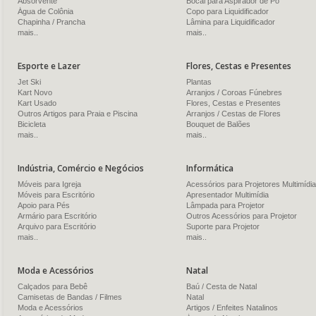
Absorvente
Bocal para Aspirador de Pó
Água de Colônia
Copo para Liquidificador
Chapinha / Prancha
Lâmina para Liquidificador
mais..
mais..
Esporte e Lazer
Flores, Cestas e Presentes
Jet Ski
Plantas
Kart Novo
Arranjos / Coroas Fúnebres
Kart Usado
Flores, Cestas e Presentes
Outros Artigos para Praia e Piscina
Arranjos / Cestas de Flores
Bicicleta
Bouquet de Balões
mais..
mais..
Indústria, Comércio e Negócios
Informática
Móveis para Igreja
Acessórios para Projetores Multimídia
Móveis para Escritório
Apresentador Multimídia
Apoio para Pés
Lâmpada para Projetor
Armário para Escritório
Outros Acessórios para Projetor
Arquivo para Escritório
Suporte para Projetor
mais..
mais..
Moda e Acessórios
Natal
Calçados para Bebê
Baú / Cesta de Natal
Camisetas de Bandas / Filmes
Natal
Moda e Acessórios
Artigos / Enfeites Natalinos