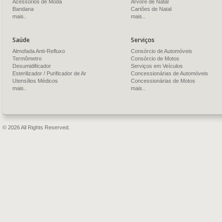
Acessórios de Moda
Árvore de Natal
Bandana
Cartões de Natal
mais..
mais..
Saúde
Serviços
Almofada Anti-Refluxo
Consórcio de Automóveis
Termômetro
Consórcio de Motos
Desumidificador
Serviços em Veículos
Esterilizador / Purificador de Ar
Concessionárias de Automóveis
Utensílios Médicos
Concessionárias de Motos
mais..
mais..
© 2026 All Rights Reserved.