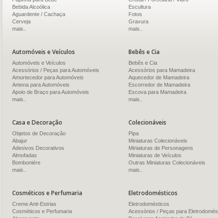
Bebida Alcoólica
Escultura
Aguardente / Cachaça
Fotos
Cerveja
Gravura
mais..
mais..
Automóveis e Veículos
Bebês e Cia
Automóveis e Veículos
Bebês e Cia
Acessórios / Peças para Automóveis
Acessórios para Mamadeira
Amortecedor para Automóveis
Aquecedor de Mamadeira
Antena para Automóveis
Escorredor de Mamadeira
Apoio de Braço para Automóveis
Escova para Mamadeira
mais..
mais..
Casa e Decoração
Colecionáveis
Objetos de Decoração
Pipa
Abajur
Miniaturas Colecionáveis
Adesivos Decorativos
Miniaturas de Personagens
Almofadas
Miniaturas de Veículos
Bomboniére
Outras Miniaturas Colecionáveis
mais..
mais..
Cosméticos e Perfumaria
Eletrodomésticos
Creme Anti-Estrias
Eletrodomésticos
Cosméticos e Perfumaria
Acessórios / Peças para Eletrodomés