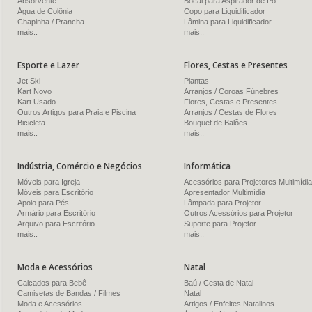
Absorvente
Bocal para Aspirador de Pó
Água de Colônia
Copo para Liquidificador
Chapinha / Prancha
Lâmina para Liquidificador
mais..
mais..
Esporte e Lazer
Flores, Cestas e Presentes
Jet Ski
Plantas
Kart Novo
Arranjos / Coroas Fúnebres
Kart Usado
Flores, Cestas e Presentes
Outros Artigos para Praia e Piscina
Arranjos / Cestas de Flores
Bicicleta
Bouquet de Balões
mais..
mais..
Indústria, Comércio e Negócios
Informática
Móveis para Igreja
Acessórios para Projetores Multimídia
Móveis para Escritório
Apresentador Multimídia
Apoio para Pés
Lâmpada para Projetor
Armário para Escritório
Outros Acessórios para Projetor
Arquivo para Escritório
Suporte para Projetor
mais..
mais..
Moda e Acessórios
Natal
Calçados para Bebê
Baú / Cesta de Natal
Camisetas de Bandas / Filmes
Natal
Moda e Acessórios
Artigos / Enfeites Natalinos