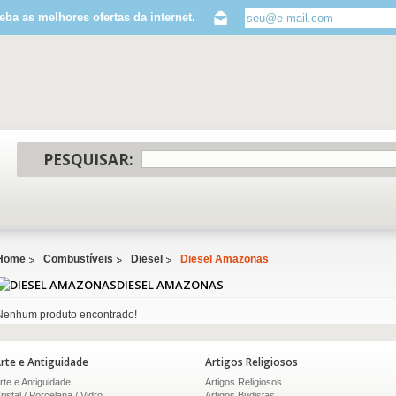
eba as melhores ofertas da internet.
PESQUISAR:
Home
Combustíveis
Diesel
Diesel Amazonas
DIESEL AMAZONAS
Nenhum produto encontrado!
rte e Antiguidade
Artigos Religiosos
rte e Antiguidade
Artigos Religiosos
ristal / Porcelana / Vidro
Artigos Budistas