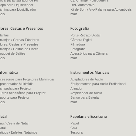
ocal para Aspirador de Pó
CD Changer / Disqueteira
opo para Liquidificador
DVD Automotivo
âmina para Liquidificador
Kit de Som / Alto-Falante para Automóveis
ais..
mais..
lores, Cestas e Presentes
Fotografia
lantas
Porta-Retrato Digital
rranjos / Coroas Fúnebres
Câmera Digital
lores, Cestas e Presentes
Filmadora
rranjos / Cestas de Flores
Fotografia
ouquet de Balões
Acessórios para Câmera
ais..
mais..
nformática
Instrumentos Musicais
cessórios para Projetores Multimídia
Adaptadores de Áudio
presentador Multimídia
Equipamentos para Áudio Profissional
âmpada para Projetor
Afinador
utros Acessórios para Projetor
Amplificador de Áudio
uporte para Projetor
Banco para Bateria
ais..
mais..
atal
Papelaria e Escritório
aú / Cesta de Natal
Papel
atal
Cola
rtigos / Enfeites Natalinos
Tesoura