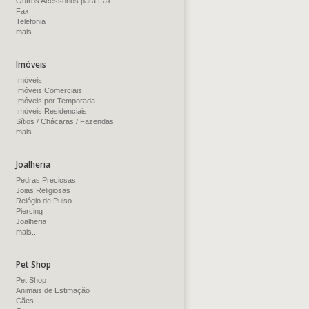
Outros Acessórios para Fax
Fax
Telefonia
mais..
Imóveis
Imóveis
Imóveis Comerciais
Imóveis por Temporada
Imóveis Residenciais
Sítios / Chácaras / Fazendas
mais..
Joalheria
Pedras Preciosas
Joias Religiosas
Relógio de Pulso
Piercing
Joalheria
mais..
Pet Shop
Pet Shop
Animais de Estimação
Cães