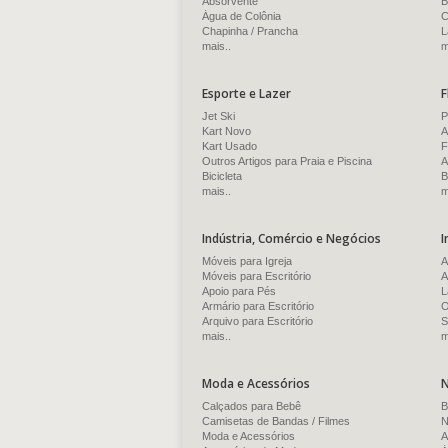
Absorvente
B
Água de Colônia
C
Chapinha / Prancha
L
mais..
m
Esporte e Lazer
F
Jet Ski
P
Kart Novo
A
Kart Usado
F
Outros Artigos para Praia e Piscina
A
Bicicleta
B
mais..
m
Indústria, Comércio e Negócios
I
Móveis para Igreja
A
Móveis para Escritório
A
Apoio para Pés
L
Armário para Escritório
O
Arquivo para Escritório
S
mais..
m
Moda e Acessórios
N
Calçados para Bebê
B
Camisetas de Bandas / Filmes
N
Moda e Acessórios
A