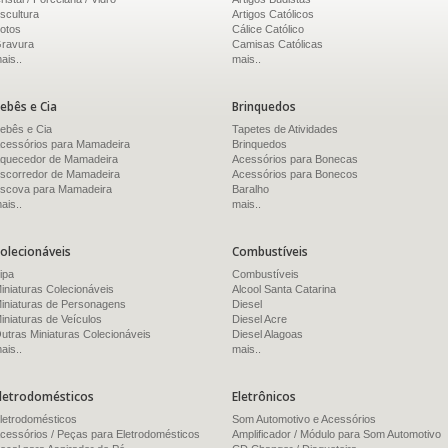
scultura
Artigos Católicos
otos
Cálice Católico
ravura
Camisas Católicas
ais..
mais..
ebês e Cia
Brinquedos
ebês e Cia
Tapetes de Atividades
cessórios para Mamadeira
Brinquedos
quecedor de Mamadeira
Acessórios para Bonecas
scorredor de Mamadeira
Acessórios para Bonecos
scova para Mamadeira
Baralho
ais..
mais..
olecionáveis
Combustíveis
ipa
Combustíveis
iniaturas Colecionáveis
Alcool Santa Catarina
iniaturas de Personagens
Diesel
iniaturas de Veículos
Diesel Acre
utras Miniaturas Colecionáveis
Diesel Alagoas
ais..
mais..
letrodomésticos
Eletrônicos
letrodomésticos
Som Automotivo e Acessórios
cessórios / Peças para Eletrodomésticos
Amplificador / Módulo para Som Automotivo