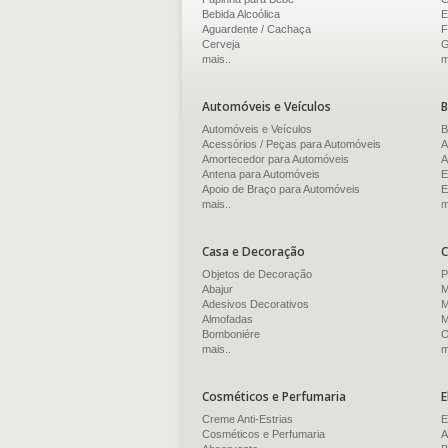
Bebida Alcoólica
E
Aguardente / Cachaça
F
Cerveja
G
mais..
m
Automóveis e Veículos
B
Automóveis e Veículos
B
Acessórios / Peças para Automóveis
A
Amortecedor para Automóveis
A
Antena para Automóveis
E
Apoio de Braço para Automóveis
E
mais..
m
Casa e Decoração
C
Objetos de Decoração
P
Abajur
M
Adesivos Decorativos
M
Almofadas
M
Bomboniére
O
mais..
m
Cosméticos e Perfumaria
E
Creme Anti-Estrias
E
Cosméticos e Perfumaria
A