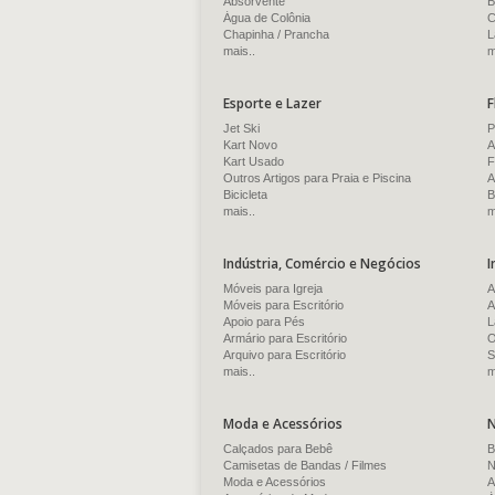
Absorvente
B
Água de Colônia
C
Chapinha / Prancha
L
mais..
m
Esporte e Lazer
F
Jet Ski
P
Kart Novo
A
Kart Usado
F
Outros Artigos para Praia e Piscina
A
Bicicleta
B
mais..
m
Indústria, Comércio e Negócios
I
Móveis para Igreja
A
Móveis para Escritório
A
Apoio para Pés
L
Armário para Escritório
O
Arquivo para Escritório
S
mais..
m
Moda e Acessórios
N
Calçados para Bebê
B
Camisetas de Bandas / Filmes
N
Moda e Acessórios
A