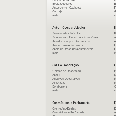
Bebida Alcoólica
E
Aguardente / Cachaça
F
Cerveja
G
mais..
m
Automóveis e Veículos
B
Automóveis e Veículos
B
Acessórios / Peças para Automóveis
A
Amortecedor para Automóveis
A
Antena para Automóveis
E
Apoio de Braço para Automóveis
E
mais..
m
Casa e Decoração
C
Objetos de Decoração
P
Abajur
M
Adesivos Decorativos
M
Almofadas
M
Bomboniére
O
mais..
m
Cosméticos e Perfumaria
E
Creme Anti-Estrias
E
Cosméticos e Perfumaria
A