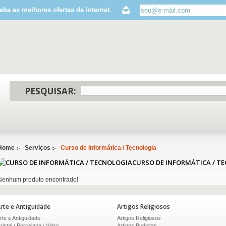
eba as melhores ofertas da internet.
PESQUISAR:
Home
Serviços
Curso de Informática / Tecnologia
CURSO DE INFORMÁTICA / T
Nenhum produto encontrado!
rte e Antiguidade
Artigos Religiosos
rte e Antiguidade
Artigos Religiosos
ristal / Porcelana / Vidro
Artigos Budistas