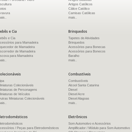
scultura
Artigos Católicos
otos
Cálice Católico
ravura
Camisas Católicas
ais..
mais..
ebês e Cia
Brinquedos
ebês e Cia
Tapetes de Atividades
cessórios para Mamadeira
Brinquedos
quecedor de Mamadeira
Acessórios para Bonecas
scorredor de Mamadeira
Acessórios para Bonecos
scova para Mamadeira
Baralho
ais..
mais..
olecionáveis
Combustíveis
ipa
Combustíveis
iniaturas Colecionáveis
Alcool Santa Catarina
iniaturas de Personagens
Diesel
iniaturas de Veículos
Diesel Acre
utras Miniaturas Colecionáveis
Diesel Alagoas
ais..
mais..
letrodomésticos
Eletrônicos
letrodomésticos
Som Automotivo e Acessórios
cessórios / Peças para Eletrodomésticos
Amplificador / Módulo para Som Automotivo