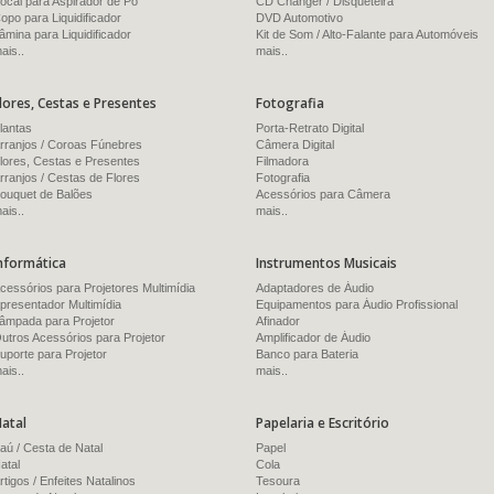
ocal para Aspirador de Pó
CD Changer / Disqueteira
opo para Liquidificador
DVD Automotivo
âmina para Liquidificador
Kit de Som / Alto-Falante para Automóveis
ais..
mais..
lores, Cestas e Presentes
Fotografia
lantas
Porta-Retrato Digital
rranjos / Coroas Fúnebres
Câmera Digital
lores, Cestas e Presentes
Filmadora
rranjos / Cestas de Flores
Fotografia
ouquet de Balões
Acessórios para Câmera
ais..
mais..
nformática
Instrumentos Musicais
cessórios para Projetores Multimídia
Adaptadores de Áudio
presentador Multimídia
Equipamentos para Áudio Profissional
âmpada para Projetor
Afinador
utros Acessórios para Projetor
Amplificador de Áudio
uporte para Projetor
Banco para Bateria
ais..
mais..
atal
Papelaria e Escritório
aú / Cesta de Natal
Papel
atal
Cola
rtigos / Enfeites Natalinos
Tesoura