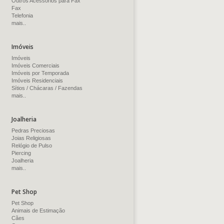
Outros Acessórios para Fax
Fax
Telefonia
mais..
Imóveis
Imóveis
Imóveis Comerciais
Imóveis por Temporada
Imóveis Residenciais
Sítios / Chácaras / Fazendas
mais..
Joalheria
Pedras Preciosas
Joias Religiosas
Relógio de Pulso
Piercing
Joalheria
mais..
Pet Shop
Pet Shop
Animais de Estimação
Cães