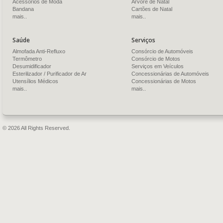
Acessórios de Moda
Árvore de Natal
Bandana
Cartões de Natal
mais..
mais..
Saúde
Serviços
Almofada Anti-Refluxo
Consórcio de Automóveis
Termômetro
Consórcio de Motos
Desumidificador
Serviços em Veículos
Esterilizador / Purificador de Ar
Concessionárias de Automóveis
Utensílios Médicos
Concessionárias de Motos
mais..
mais..
© 2026 All Rights Reserved.