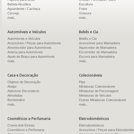
Bebida Alcoólica
Escultura
Aguardente / Cachaça
Fotos
Cerveja
Gravura
mais..
mais..
Automóveis e Veículos
Bebês e Cia
Automóveis e Veículos
Bebês e Cia
Acessórios / Peças para Automóveis
Acessórios para Mamadeira
Amortecedor para Automóveis
Aquecedor de Mamadeira
Antena para Automóveis
Escorredor de Mamadeira
Apoio de Braço para Automóveis
Escova para Mamadeira
mais..
mais..
Casa e Decoração
Colecionáveis
Objetos de Decoração
Pipa
Abajur
Miniaturas Colecionáveis
Adesivos Decorativos
Miniaturas de Personagens
Almofadas
Miniaturas de Veículos
Bomboniére
Outras Miniaturas Colecionáveis
mais..
mais..
Cosméticos e Perfumaria
Eletrodomésticos
Creme Anti-Estrias
Eletrodomésticos
Cosméticos e Perfumaria
Acessórios / Peças para Eletrodomés