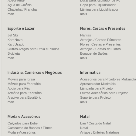
Absorvente
Bocal para Aspirador de Pó
Água de Colônia
Copo para Liquidificador
Chapinha / Prancha
Lâmina para Liquidificador
mais..
mais..
Esporte e Lazer
Flores, Cestas e Presentes
Jet Ski
Plantas
Kart Novo
Arranjos / Coroas Fúnebres
Kart Usado
Flores, Cestas e Presentes
Outros Artigos para Praia e Piscina
Arranjos / Cestas de Flores
Bicicleta
Bouquet de Balões
mais..
mais..
Indústria, Comércio e Negócios
Informática
Móveis para Igreja
Acessórios para Projetores Multimídia
Móveis para Escritório
Apresentador Multimídia
Apoio para Pés
Lâmpada para Projetor
Armário para Escritório
Outros Acessórios para Projetor
Arquivo para Escritório
Suporte para Projetor
mais..
mais..
Moda e Acessórios
Natal
Calçados para Bebê
Baú / Cesta de Natal
Camisetas de Bandas / Filmes
Natal
Moda e Acessórios
Artigos / Enfeites Natalinos