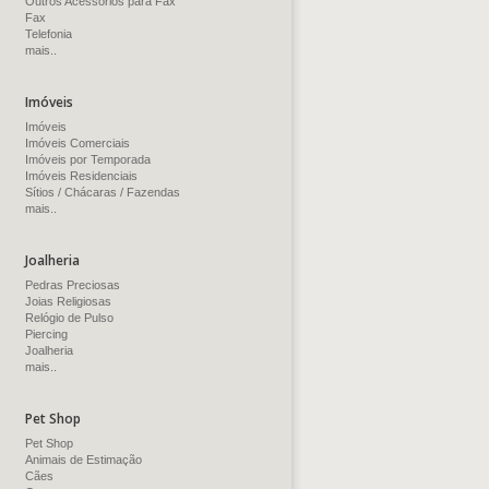
Outros Acessórios para Fax
Fax
Telefonia
mais..
Imóveis
Imóveis
Imóveis Comerciais
Imóveis por Temporada
Imóveis Residenciais
Sítios / Chácaras / Fazendas
mais..
Joalheria
Pedras Preciosas
Joias Religiosas
Relógio de Pulso
Piercing
Joalheria
mais..
Pet Shop
Pet Shop
Animais de Estimação
Cães