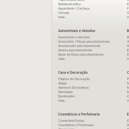
Bebida Alcoólica
E
Aguardente / Cachaça
F
Cerveja
G
mais..
m
Automóveis e Veículos
B
Automóveis e Veículos
B
Acessórios / Peças para Automóveis
A
Amortecedor para Automóveis
A
Antena para Automóveis
E
Apoio de Braço para Automóveis
E
mais..
m
Casa e Decoração
C
Objetos de Decoração
P
Abajur
M
Adesivos Decorativos
M
Almofadas
M
Bomboniére
O
mais..
m
Cosméticos e Perfumaria
E
Creme Anti-Estrias
E
Cosméticos e Perfumaria
A