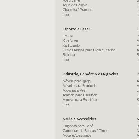
Absorvente
B
Água de Colônia
C
Chapinha / Prancha
L
mais..
m
Esporte e Lazer
F
Jet Ski
P
Kart Novo
A
Kart Usado
F
Outros Artigos para Praia e Piscina
A
Bicicleta
B
mais..
m
Indústria, Comércio e Negócios
I
Móveis para Igreja
A
Móveis para Escritório
A
Apoio para Pés
L
Armário para Escritório
O
Arquivo para Escritório
S
mais..
m
Moda e Acessórios
N
Calçados para Bebê
B
Camisetas de Bandas / Filmes
N
Moda e Acessórios
A