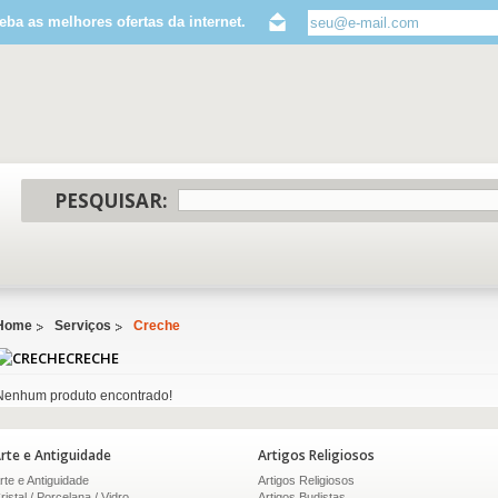
eba as melhores ofertas da internet.
PESQUISAR:
Home
Serviços
Creche
CRECHE
Nenhum produto encontrado!
rte e Antiguidade
Artigos Religiosos
rte e Antiguidade
Artigos Religiosos
ristal / Porcelana / Vidro
Artigos Budistas