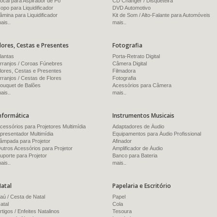
ocal para Aspirador de Pó
CD Changer / Disqueteira
opo para Liquidificador
DVD Automotivo
âmina para Liquidificador
Kit de Som / Alto-Falante para Automóveis
ais..
mais..
lores, Cestas e Presentes
Fotografia
lantas
Porta-Retrato Digital
rranjos / Coroas Fúnebres
Câmera Digital
lores, Cestas e Presentes
Filmadora
rranjos / Cestas de Flores
Fotografia
ouquet de Balões
Acessórios para Câmera
ais..
mais..
nformática
Instrumentos Musicais
cessórios para Projetores Multimídia
Adaptadores de Áudio
presentador Multimídia
Equipamentos para Áudio Profissional
âmpada para Projetor
Afinador
utros Acessórios para Projetor
Amplificador de Áudio
uporte para Projetor
Banco para Bateria
ais..
mais..
atal
Papelaria e Escritório
aú / Cesta de Natal
Papel
atal
Cola
rtigos / Enfeites Natalinos
Tesoura