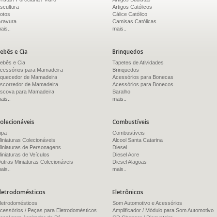
scultura
Artigos Católicos
otos
Cálice Católico
ravura
Camisas Católicas
ais..
mais..
ebês e Cia
Brinquedos
ebês e Cia
Tapetes de Atividades
cessórios para Mamadeira
Brinquedos
quecedor de Mamadeira
Acessórios para Bonecas
scorredor de Mamadeira
Acessórios para Bonecos
scova para Mamadeira
Baralho
ais..
mais..
olecionáveis
Combustíveis
ipa
Combustíveis
iniaturas Colecionáveis
Alcool Santa Catarina
iniaturas de Personagens
Diesel
iniaturas de Veículos
Diesel Acre
utras Miniaturas Colecionáveis
Diesel Alagoas
ais..
mais..
letrodomésticos
Eletrônicos
letrodomésticos
Som Automotivo e Acessórios
cessórios / Peças para Eletrodomésticos
Amplificador / Módulo para Som Automotivo