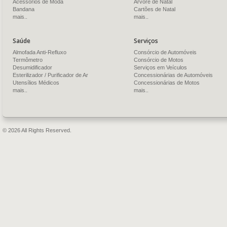
Acessórios de Moda
Árvore de Natal
Bandana
Cartões de Natal
mais..
mais..
Saúde
Serviços
Almofada Anti-Refluxo
Consórcio de Automóveis
Termômetro
Consórcio de Motos
Desumidificador
Serviços em Veículos
Esterilizador / Purificador de Ar
Concessionárias de Automóveis
Utensílios Médicos
Concessionárias de Motos
mais..
mais..
© 2026 All Rights Reserved.