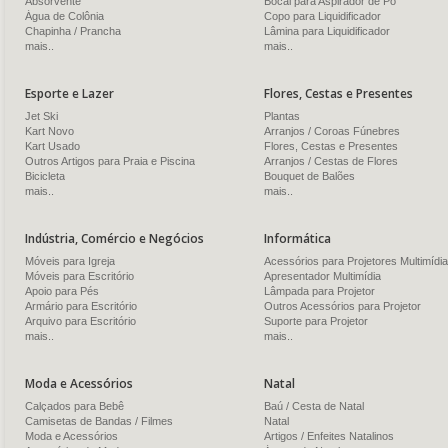
Absorvente
Bocal para Aspirador de Pó
Água de Colônia
Copo para Liquidificador
Chapinha / Prancha
Lâmina para Liquidificador
mais..
mais..
Esporte e Lazer
Flores, Cestas e Presentes
Jet Ski
Plantas
Kart Novo
Arranjos / Coroas Fúnebres
Kart Usado
Flores, Cestas e Presentes
Outros Artigos para Praia e Piscina
Arranjos / Cestas de Flores
Bicicleta
Bouquet de Balões
mais..
mais..
Indústria, Comércio e Negócios
Informática
Móveis para Igreja
Acessórios para Projetores Multimídia
Móveis para Escritório
Apresentador Multimídia
Apoio para Pés
Lâmpada para Projetor
Armário para Escritório
Outros Acessórios para Projetor
Arquivo para Escritório
Suporte para Projetor
mais..
mais..
Moda e Acessórios
Natal
Calçados para Bebê
Baú / Cesta de Natal
Camisetas de Bandas / Filmes
Natal
Moda e Acessórios
Artigos / Enfeites Natalinos