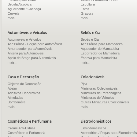
Bebida Alcoólica
Escultura
Aguardente / Cachaça
Fotos
Cerveja
Gravura
mais..
mais..
Automóveis e Veículos
Bebês e Cia
Automóveis e Veículos
Bebês e Cia
Acessórios / Peças para Automóveis
Acessórios para Mamadeira
Amortecedor para Automóveis
Aquecedor de Mamadeira
Antena para Automóveis
Escorredor de Mamadeira
Apoio de Braço para Automóveis
Escova para Mamadeira
mais..
mais..
Casa e Decoração
Colecionáveis
Objetos de Decoração
Pipa
Abajur
Miniaturas Colecionáveis
Adesivos Decorativos
Miniaturas de Personagens
Almofadas
Miniaturas de Veículos
Bomboniére
Outras Miniaturas Colecionáveis
mais..
mais..
Cosméticos e Perfumaria
Eletrodomésticos
Creme Anti-Estrias
Eletrodomésticos
Cosméticos e Perfumaria
Acessórios / Peças para Eletrodomés