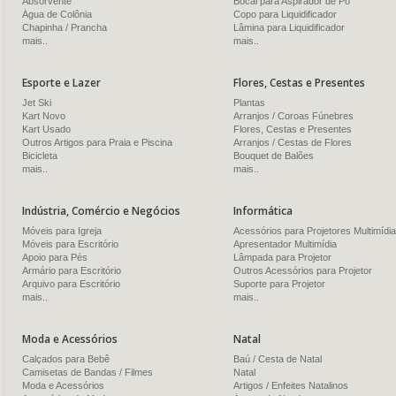
Absorvente
Bocal para Aspirador de Pó
Água de Colônia
Copo para Liquidificador
Chapinha / Prancha
Lâmina para Liquidificador
mais..
mais..
Esporte e Lazer
Flores, Cestas e Presentes
Jet Ski
Plantas
Kart Novo
Arranjos / Coroas Fúnebres
Kart Usado
Flores, Cestas e Presentes
Outros Artigos para Praia e Piscina
Arranjos / Cestas de Flores
Bicicleta
Bouquet de Balões
mais..
mais..
Indústria, Comércio e Negócios
Informática
Móveis para Igreja
Acessórios para Projetores Multimídia
Móveis para Escritório
Apresentador Multimídia
Apoio para Pés
Lâmpada para Projetor
Armário para Escritório
Outros Acessórios para Projetor
Arquivo para Escritório
Suporte para Projetor
mais..
mais..
Moda e Acessórios
Natal
Calçados para Bebê
Baú / Cesta de Natal
Camisetas de Bandas / Filmes
Natal
Moda e Acessórios
Artigos / Enfeites Natalinos