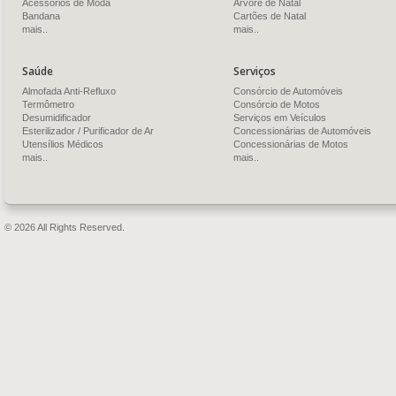
Acessórios de Moda
Árvore de Natal
Bandana
Cartões de Natal
mais..
mais..
Saúde
Serviços
Almofada Anti-Refluxo
Consórcio de Automóveis
Termômetro
Consórcio de Motos
Desumidificador
Serviços em Veículos
Esterilizador / Purificador de Ar
Concessionárias de Automóveis
Utensílios Médicos
Concessionárias de Motos
mais..
mais..
© 2026 All Rights Reserved.