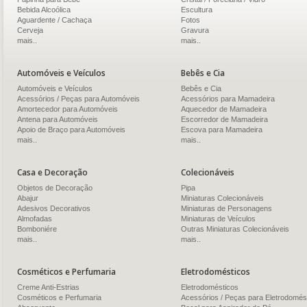
Bebida Alcoólica
Escultura
Aguardente / Cachaça
Fotos
Cerveja
Gravura
mais..
mais..
Automóveis e Veículos
Bebês e Cia
Automóveis e Veículos
Bebês e Cia
Acessórios / Peças para Automóveis
Acessórios para Mamadeira
Amortecedor para Automóveis
Aquecedor de Mamadeira
Antena para Automóveis
Escorredor de Mamadeira
Apoio de Braço para Automóveis
Escova para Mamadeira
mais..
mais..
Casa e Decoração
Colecionáveis
Objetos de Decoração
Pipa
Abajur
Miniaturas Colecionáveis
Adesivos Decorativos
Miniaturas de Personagens
Almofadas
Miniaturas de Veículos
Bomboniére
Outras Miniaturas Colecionáveis
mais..
mais..
Cosméticos e Perfumaria
Eletrodomésticos
Creme Anti-Estrias
Eletrodomésticos
Cosméticos e Perfumaria
Acessórios / Peças para Eletrodomés