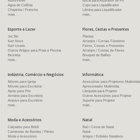
Absorvente
Bocal para Aspirador de Pó
Água de Colônia
Copo para Liquidificador
Chapinha / Prancha
Lâmina para Liquidificador
mais..
mais..
Esporte e Lazer
Flores, Cestas e Presentes
Jet Ski
Plantas
Kart Novo
Arranjos / Coroas Fúnebres
Kart Usado
Flores, Cestas e Presentes
Outros Artigos para Praia e Piscina
Arranjos / Cestas de Flores
Bicicleta
Bouquet de Balões
mais..
mais..
Indústria, Comércio e Negócios
Informática
Móveis para Igreja
Acessórios para Projetores Multimídia
Móveis para Escritório
Apresentador Multimídia
Apoio para Pés
Lâmpada para Projetor
Armário para Escritório
Outros Acessórios para Projetor
Arquivo para Escritório
Suporte para Projetor
mais..
mais..
Moda e Acessórios
Natal
Calçados para Bebê
Baú / Cesta de Natal
Camisetas de Bandas / Filmes
Natal
Moda e Acessórios
Artigos / Enfeites Natalinos