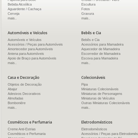
Bebida Alcoólica
Escultura
Aguardente / Cachaça
Fotos
Cerveja
Gravura
mais..
mais..
Automóveis e Veículos
Bebês e Cia
Automóveis e Veículos
Bebês e Cia
Acessórios / Peças para Automóveis
Acessórios para Mamadeira
Amortecedor para Automóveis
Aquecedor de Mamadeira
Antena para Automóveis
Escorredor de Mamadeira
Apoio de Braço para Automóveis
Escova para Mamadeira
mais..
mais..
Casa e Decoração
Colecionáveis
Objetos de Decoração
Pipa
Abajur
Miniaturas Colecionáveis
Adesivos Decorativos
Miniaturas de Personagens
Almofadas
Miniaturas de Veículos
Bomboniére
Outras Miniaturas Colecionáveis
mais..
mais..
Cosméticos e Perfumaria
Eletrodomésticos
Creme Anti-Estrias
Eletrodomésticos
Cosméticos e Perfumaria
Acessórios / Peças para Eletrodomés