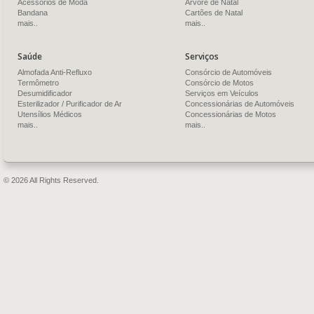
Acessórios de Moda
Árvore de Natal
Bandana
Cartões de Natal
mais..
mais..
Saúde
Serviços
Almofada Anti-Refluxo
Consórcio de Automóveis
Termômetro
Consórcio de Motos
Desumidificador
Serviços em Veículos
Esterilizador / Purificador de Ar
Concessionárias de Automóveis
Utensílios Médicos
Concessionárias de Motos
mais..
mais..
© 2026 All Rights Reserved.