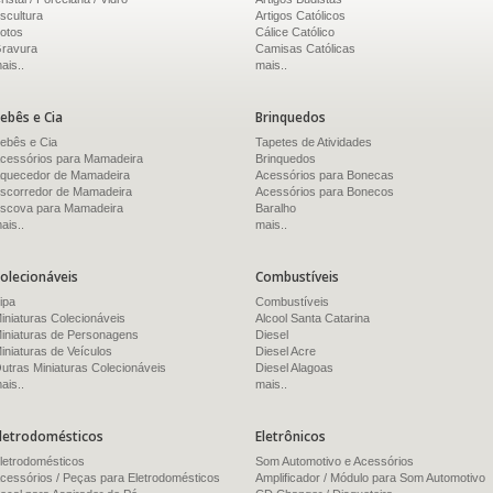
scultura
Artigos Católicos
otos
Cálice Católico
ravura
Camisas Católicas
ais..
mais..
ebês e Cia
Brinquedos
ebês e Cia
Tapetes de Atividades
cessórios para Mamadeira
Brinquedos
quecedor de Mamadeira
Acessórios para Bonecas
scorredor de Mamadeira
Acessórios para Bonecos
scova para Mamadeira
Baralho
ais..
mais..
olecionáveis
Combustíveis
ipa
Combustíveis
iniaturas Colecionáveis
Alcool Santa Catarina
iniaturas de Personagens
Diesel
iniaturas de Veículos
Diesel Acre
utras Miniaturas Colecionáveis
Diesel Alagoas
ais..
mais..
letrodomésticos
Eletrônicos
letrodomésticos
Som Automotivo e Acessórios
cessórios / Peças para Eletrodomésticos
Amplificador / Módulo para Som Automotivo