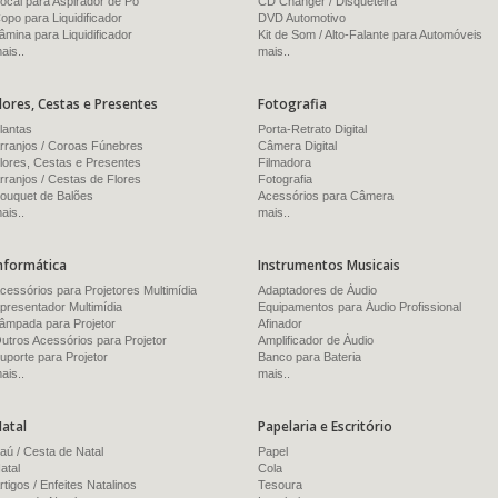
ocal para Aspirador de Pó
CD Changer / Disqueteira
opo para Liquidificador
DVD Automotivo
âmina para Liquidificador
Kit de Som / Alto-Falante para Automóveis
ais..
mais..
lores, Cestas e Presentes
Fotografia
lantas
Porta-Retrato Digital
rranjos / Coroas Fúnebres
Câmera Digital
lores, Cestas e Presentes
Filmadora
rranjos / Cestas de Flores
Fotografia
ouquet de Balões
Acessórios para Câmera
ais..
mais..
nformática
Instrumentos Musicais
cessórios para Projetores Multimídia
Adaptadores de Áudio
presentador Multimídia
Equipamentos para Áudio Profissional
âmpada para Projetor
Afinador
utros Acessórios para Projetor
Amplificador de Áudio
uporte para Projetor
Banco para Bateria
ais..
mais..
atal
Papelaria e Escritório
aú / Cesta de Natal
Papel
atal
Cola
rtigos / Enfeites Natalinos
Tesoura