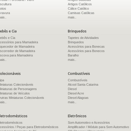
scultura
Artigos Católicos
otos
Cálice Católico
ravura
Camisas Católicas
ais..
mais..
ebês e Cia
Brinquedos
ebês e Cia
Tapetes de Atividades
cessórios para Mamadeira
Brinquedos
quecedor de Mamadeira
Acessórios para Bonecas
scorredor de Mamadeira
Acessórios para Bonecos
scova para Mamadeira
Baralho
ais..
mais..
olecionáveis
Combustíveis
ipa
Combustíveis
iniaturas Colecionáveis
Alcool Santa Catarina
iniaturas de Personagens
Diesel
iniaturas de Veículos
Diesel Acre
utras Miniaturas Colecionáveis
Diesel Alagoas
ais..
mais..
letrodomésticos
Eletrônicos
letrodomésticos
Som Automotivo e Acessórios
cessórios / Peças para Eletrodomésticos
Amplificador / Módulo para Som Automotivo