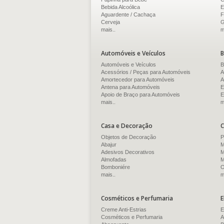
Bebida Alcoólica
E
Aguardente / Cachaça
F
Cerveja
G
mais..
m
Automóveis e Veículos
B
Automóveis e Veículos
B
Acessórios / Peças para Automóveis
A
Amortecedor para Automóveis
A
Antena para Automóveis
E
Apoio de Braço para Automóveis
E
mais..
m
Casa e Decoração
C
Objetos de Decoração
P
Abajur
M
Adesivos Decorativos
M
Almofadas
M
Bomboniére
O
mais..
m
Cosméticos e Perfumaria
E
Creme Anti-Estrias
E
Cosméticos e Perfumaria
A