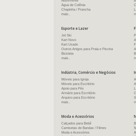
Absorvente
B
Água de Colônia
C
Chapinha / Prancha
L
mais..
m
Esporte e Lazer
F
Jet Ski
P
Kart Novo
A
Kart Usado
F
Outros Artigos para Praia e Piscina
A
Bicicleta
B
mais..
m
Indústria, Comércio e Negócios
I
Móveis para Igreja
A
Móveis para Escritório
A
Apoio para Pés
L
Armário para Escritório
O
Arquivo para Escritório
S
mais..
m
Moda e Acessórios
N
Calçados para Bebê
B
Camisetas de Bandas / Filmes
N
Moda e Acessórios
A