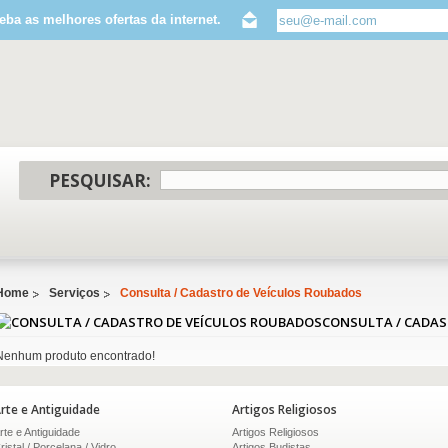
eba as melhores ofertas da internet.
PESQUISAR:
Home
Serviços
Consulta / Cadastro de Veículos Roubados
CONSULTA / CADAS
Nenhum produto encontrado!
rte e Antiguidade
Artigos Religiosos
rte e Antiguidade
Artigos Religiosos
ristal / Porcelana / Vidro
Artigos Budistas