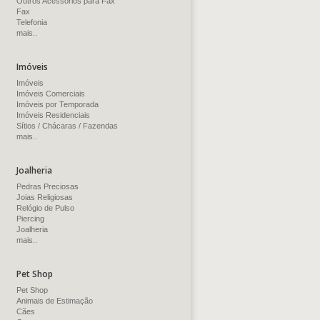
Outros Acessórios para Fax
Fax
Telefonia
mais..
Imóveis
Imóveis
Imóveis Comerciais
Imóveis por Temporada
Imóveis Residenciais
Sítios / Chácaras / Fazendas
mais..
Joalheria
Pedras Preciosas
Joias Religiosas
Relógio de Pulso
Piercing
Joalheria
mais..
Pet Shop
Pet Shop
Animais de Estimação
Cães