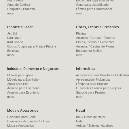
Absorvente
Bocal para Aspirador de Pó
Água de Colônia
Copo para Liquidificador
Chapinha / Prancha
Lâmina para Liquidificador
mais..
mais..
Esporte e Lazer
Flores, Cestas e Presentes
Jet Ski
Plantas
Kart Novo
Arranjos / Coroas Fúnebres
Kart Usado
Flores, Cestas e Presentes
Outros Artigos para Praia e Piscina
Arranjos / Cestas de Flores
Bicicleta
Bouquet de Balões
mais..
mais..
Indústria, Comércio e Negócios
Informática
Móveis para Igreja
Acessórios para Projetores Multimídia
Móveis para Escritório
Apresentador Multimídia
Apoio para Pés
Lâmpada para Projetor
Armário para Escritório
Outros Acessórios para Projetor
Arquivo para Escritório
Suporte para Projetor
mais..
mais..
Moda e Acessórios
Natal
Calçados para Bebê
Baú / Cesta de Natal
Camisetas de Bandas / Filmes
Natal
Moda e Acessórios
Artigos / Enfeites Natalinos