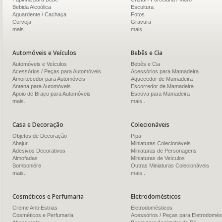
Bebida Alcoólica
Escultura
Aguardente / Cachaça
Fotos
Cerveja
Gravura
mais..
mais..
Automóveis e Veículos
Bebês e Cia
Automóveis e Veículos
Bebês e Cia
Acessórios / Peças para Automóveis
Acessórios para Mamadeira
Amortecedor para Automóveis
Aquecedor de Mamadeira
Antena para Automóveis
Escorredor de Mamadeira
Apoio de Braço para Automóveis
Escova para Mamadeira
mais..
mais..
Casa e Decoração
Colecionáveis
Objetos de Decoração
Pipa
Abajur
Miniaturas Colecionáveis
Adesivos Decorativos
Miniaturas de Personagens
Almofadas
Miniaturas de Veículos
Bomboniére
Outras Miniaturas Colecionáveis
mais..
mais..
Cosméticos e Perfumaria
Eletrodomésticos
Creme Anti-Estrias
Eletrodomésticos
Cosméticos e Perfumaria
Acessórios / Peças para Eletrodomés