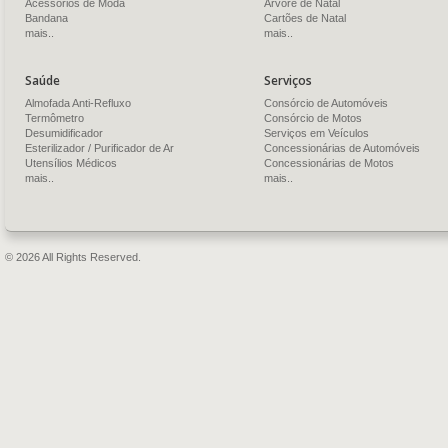
Acessórios de Moda
Árvore de Natal
Bandana
Cartões de Natal
mais..
mais..
Saúde
Serviços
Almofada Anti-Refluxo
Consórcio de Automóveis
Termômetro
Consórcio de Motos
Desumidificador
Serviços em Veículos
Esterilizador / Purificador de Ar
Concessionárias de Automóveis
Utensílios Médicos
Concessionárias de Motos
mais..
mais..
© 2026 All Rights Reserved.