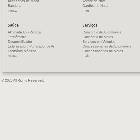
Acessórios de Moda
Árvore de Natal
Bandana
Cartões de Natal
mais..
mais..
Saúde
Serviços
Almofada Anti-Refluxo
Consórcio de Automóveis
Termômetro
Consórcio de Motos
Desumidificador
Serviços em Veículos
Esterilizador / Purificador de Ar
Concessionárias de Automóveis
Utensílios Médicos
Concessionárias de Motos
mais..
mais..
© 2026 All Rights Reserved.