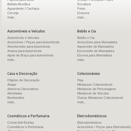
Bebida Alcoólica
Escultura
Aguardente / Cachaça
Fotos
Cerveja
Gravura
mais..
mais..
Automóveis e Veículos
Bebês e Cia
Automóveis e Veículos
Bebês e Cia
Acessórios / Peças para Automóveis
Acessórios para Mamadeira
Amortecedor para Automóveis
Aquecedor de Mamadeira
Antena para Automóveis
Escorredor de Mamadeira
Apoio de Braço para Automóveis
Escova para Mamadeira
mais..
mais..
Casa e Decoração
Colecionáveis
Objetos de Decoração
Pipa
Abajur
Miniaturas Colecionáveis
Adesivos Decorativos
Miniaturas de Personagens
Almofadas
Miniaturas de Veículos
Bomboniére
Outras Miniaturas Colecionáveis
mais..
mais..
Cosméticos e Perfumaria
Eletrodomésticos
Creme Anti-Estrias
Eletrodomésticos
Cosméticos e Perfumaria
Acessórios / Peças para Eletrodomés