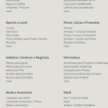
Absorvente
Bocal para Aspirador de Pó
Água de Colônia
Copo para Liquidificador
Chapinha / Prancha
Lâmina para Liquidificador
mais..
mais..
Esporte e Lazer
Flores, Cestas e Presentes
Jet Ski
Plantas
Kart Novo
Arranjos / Coroas Fúnebres
Kart Usado
Flores, Cestas e Presentes
Outros Artigos para Praia e Piscina
Arranjos / Cestas de Flores
Bicicleta
Bouquet de Balões
mais..
mais..
Indústria, Comércio e Negócios
Informática
Móveis para Igreja
Acessórios para Projetores Multimídia
Móveis para Escritório
Apresentador Multimídia
Apoio para Pés
Lâmpada para Projetor
Armário para Escritório
Outros Acessórios para Projetor
Arquivo para Escritório
Suporte para Projetor
mais..
mais..
Moda e Acessórios
Natal
Calçados para Bebê
Baú / Cesta de Natal
Camisetas de Bandas / Filmes
Natal
Moda e Acessórios
Artigos / Enfeites Natalinos