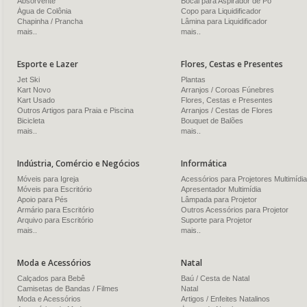
Absorvente
Bocal para Aspirador de Pó
Água de Colônia
Copo para Liquidificador
Chapinha / Prancha
Lâmina para Liquidificador
mais..
mais..
Esporte e Lazer
Flores, Cestas e Presentes
Jet Ski
Plantas
Kart Novo
Arranjos / Coroas Fúnebres
Kart Usado
Flores, Cestas e Presentes
Outros Artigos para Praia e Piscina
Arranjos / Cestas de Flores
Bicicleta
Bouquet de Balões
mais..
mais..
Indústria, Comércio e Negócios
Informática
Móveis para Igreja
Acessórios para Projetores Multimídia
Móveis para Escritório
Apresentador Multimídia
Apoio para Pés
Lâmpada para Projetor
Armário para Escritório
Outros Acessórios para Projetor
Arquivo para Escritório
Suporte para Projetor
mais..
mais..
Moda e Acessórios
Natal
Calçados para Bebê
Baú / Cesta de Natal
Camisetas de Bandas / Filmes
Natal
Moda e Acessórios
Artigos / Enfeites Natalinos