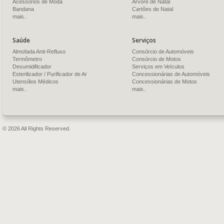
Acessórios de Moda
Árvore de Natal
Bandana
Cartões de Natal
mais..
mais..
Saúde
Serviços
Almofada Anti-Refluxo
Consórcio de Automóveis
Termômetro
Consórcio de Motos
Desumidificador
Serviços em Veículos
Esterilizador / Purificador de Ar
Concessionárias de Automóveis
Utensílios Médicos
Concessionárias de Motos
mais..
mais..
© 2026 All Rights Reserved.