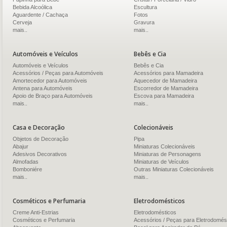
Bebida Alcoólica
Escultura
Aguardente / Cachaça
Fotos
Cerveja
Gravura
mais..
mais..
Automóveis e Veículos
Bebês e Cia
Automóveis e Veículos
Bebês e Cia
Acessórios / Peças para Automóveis
Acessórios para Mamadeira
Amortecedor para Automóveis
Aquecedor de Mamadeira
Antena para Automóveis
Escorredor de Mamadeira
Apoio de Braço para Automóveis
Escova para Mamadeira
mais..
mais..
Casa e Decoração
Colecionáveis
Objetos de Decoração
Pipa
Abajur
Miniaturas Colecionáveis
Adesivos Decorativos
Miniaturas de Personagens
Almofadas
Miniaturas de Veículos
Bomboniére
Outras Miniaturas Colecionáveis
mais..
mais..
Cosméticos e Perfumaria
Eletrodomésticos
Creme Anti-Estrias
Eletrodomésticos
Cosméticos e Perfumaria
Acessórios / Peças para Eletrodomés