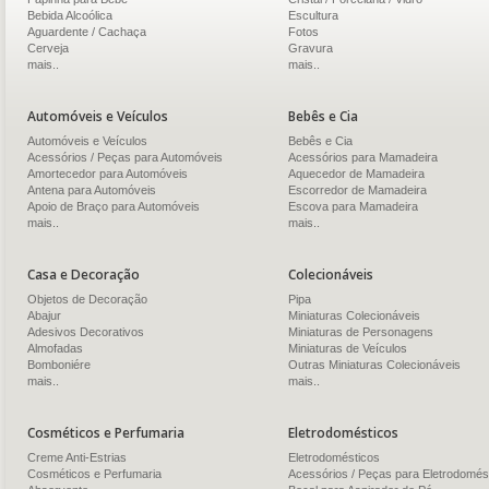
Bebida Alcoólica
Escultura
Aguardente / Cachaça
Fotos
Cerveja
Gravura
mais..
mais..
Automóveis e Veículos
Bebês e Cia
Automóveis e Veículos
Bebês e Cia
Acessórios / Peças para Automóveis
Acessórios para Mamadeira
Amortecedor para Automóveis
Aquecedor de Mamadeira
Antena para Automóveis
Escorredor de Mamadeira
Apoio de Braço para Automóveis
Escova para Mamadeira
mais..
mais..
Casa e Decoração
Colecionáveis
Objetos de Decoração
Pipa
Abajur
Miniaturas Colecionáveis
Adesivos Decorativos
Miniaturas de Personagens
Almofadas
Miniaturas de Veículos
Bomboniére
Outras Miniaturas Colecionáveis
mais..
mais..
Cosméticos e Perfumaria
Eletrodomésticos
Creme Anti-Estrias
Eletrodomésticos
Cosméticos e Perfumaria
Acessórios / Peças para Eletrodomés