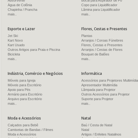
Absorvente
Bocal para Aspirador de Pó
Água de Colônia
Copo para Liquidificador
Chapinha / Prancha
Lâmina para Liquidificador
mais..
mais..
Esporte e Lazer
Flores, Cestas e Presentes
Jet Ski
Plantas
Kart Novo
Arranjos / Coroas Fúnebres
Kart Usado
Flores, Cestas e Presentes
Outros Artigos para Praia e Piscina
Arranjos / Cestas de Flores
Bicicleta
Bouquet de Balões
mais..
mais..
Indústria, Comércio e Negócios
Informática
Móveis para Igreja
Acessórios para Projetores Multimídia
Móveis para Escritório
Apresentador Multimídia
Apoio para Pés
Lâmpada para Projetor
Armário para Escritório
Outros Acessórios para Projetor
Arquivo para Escritório
Suporte para Projetor
mais..
mais..
Moda e Acessórios
Natal
Calçados para Bebê
Baú / Cesta de Natal
Camisetas de Bandas / Filmes
Natal
Moda e Acessórios
Artigos / Enfeites Natalinos