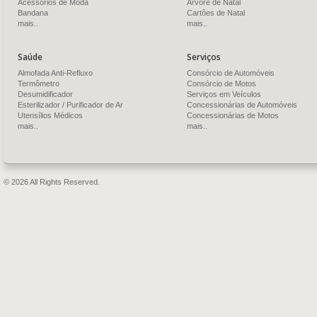
Acessórios de Moda
Árvore de Natal
Bandana
Cartões de Natal
mais..
mais..
Saúde
Serviços
Almofada Anti-Refluxo
Consórcio de Automóveis
Termômetro
Consórcio de Motos
Desumidificador
Serviços em Veículos
Esterilizador / Purificador de Ar
Concessionárias de Automóveis
Utensílios Médicos
Concessionárias de Motos
mais..
mais..
© 2026 All Rights Reserved.