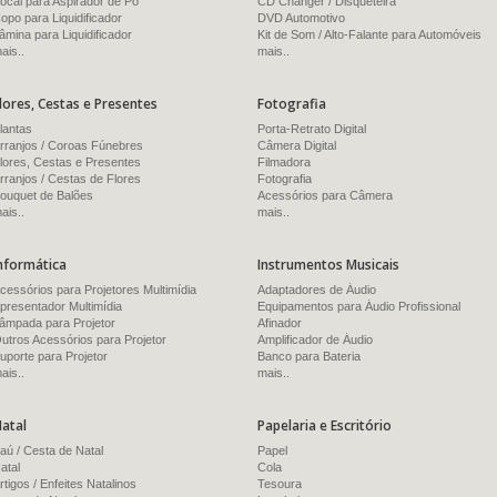
ocal para Aspirador de Pó
CD Changer / Disqueteira
opo para Liquidificador
DVD Automotivo
âmina para Liquidificador
Kit de Som / Alto-Falante para Automóveis
ais..
mais..
lores, Cestas e Presentes
Fotografia
lantas
Porta-Retrato Digital
rranjos / Coroas Fúnebres
Câmera Digital
lores, Cestas e Presentes
Filmadora
rranjos / Cestas de Flores
Fotografia
ouquet de Balões
Acessórios para Câmera
ais..
mais..
nformática
Instrumentos Musicais
cessórios para Projetores Multimídia
Adaptadores de Áudio
presentador Multimídia
Equipamentos para Áudio Profissional
âmpada para Projetor
Afinador
utros Acessórios para Projetor
Amplificador de Áudio
uporte para Projetor
Banco para Bateria
ais..
mais..
atal
Papelaria e Escritório
aú / Cesta de Natal
Papel
atal
Cola
rtigos / Enfeites Natalinos
Tesoura