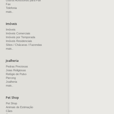
Outros Acessórios para Fax
Fax
Telefonia
mais..
Imóveis
Imóveis
Imóveis Comerciais
Imóveis por Temporada
Imóveis Residenciais
Sítios / Chácaras / Fazendas
mais..
Joalheria
Pedras Preciosas
Joias Religiosas
Relógio de Pulso
Piercing
Joalheria
mais..
Pet Shop
Pet Shop
Animais de Estimação
Cães