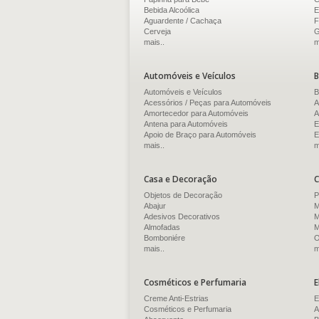
Bebida Alcoólica
E
Aguardente / Cachaça
F
Cerveja
G
mais..
m
Automóveis e Veículos
B
Automóveis e Veículos
B
Acessórios / Peças para Automóveis
A
Amortecedor para Automóveis
A
Antena para Automóveis
E
Apoio de Braço para Automóveis
E
mais..
m
Casa e Decoração
C
Objetos de Decoração
P
Abajur
M
Adesivos Decorativos
M
Almofadas
M
Bomboniére
O
mais..
m
Cosméticos e Perfumaria
E
Creme Anti-Estrias
E
Cosméticos e Perfumaria
A