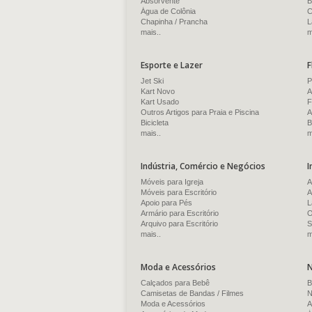
Absorvente
B
Água de Colônia
C
Chapinha / Prancha
L
mais..
m
Esporte e Lazer
F
Jet Ski
P
Kart Novo
A
Kart Usado
F
Outros Artigos para Praia e Piscina
A
Bicicleta
B
mais..
m
Indústria, Comércio e Negócios
I
Móveis para Igreja
A
Móveis para Escritório
A
Apoio para Pés
L
Armário para Escritório
O
Arquivo para Escritório
S
mais..
m
Moda e Acessórios
N
Calçados para Bebê
B
Camisetas de Bandas / Filmes
N
Moda e Acessórios
A