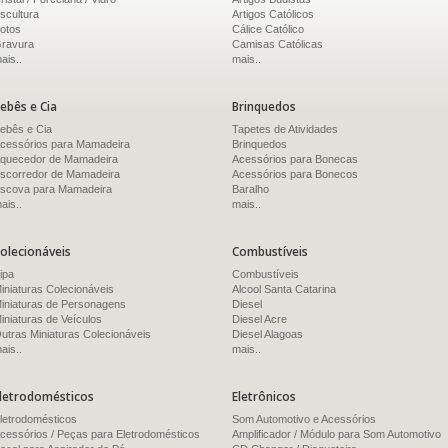
scultura
Artigos Católicos
otos
Cálice Católico
ravura
Camisas Católicas
ais..
mais..
ebês e Cia
Brinquedos
ebês e Cia
Tapetes de Atividades
cessórios para Mamadeira
Brinquedos
quecedor de Mamadeira
Acessórios para Bonecas
scorredor de Mamadeira
Acessórios para Bonecos
scova para Mamadeira
Baralho
ais..
mais..
olecionáveis
Combustíveis
ipa
Combustíveis
iniaturas Colecionáveis
Alcool Santa Catarina
iniaturas de Personagens
Diesel
iniaturas de Veículos
Diesel Acre
utras Miniaturas Colecionáveis
Diesel Alagoas
ais..
mais..
letrodomésticos
Eletrônicos
letrodomésticos
Som Automotivo e Acessórios
cessórios / Peças para Eletrodomésticos
Amplificador / Módulo para Som Automotivo