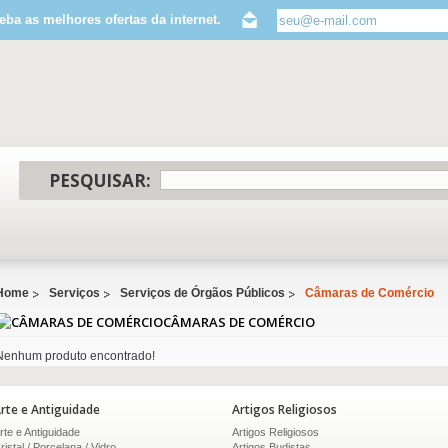
eba as melhores ofertas da internet.
PESQUISAR:
Home
Serviços
Serviços de Órgãos Públicos
Câmaras de Comércio
CÂMARAS DE COMÉRCIO
Nenhum produto encontrado!
rte e Antiguidade
Artigos Religiosos
rte e Antiguidade
Artigos Religiosos
ristal / Porcelana / Vidro
Artigos Budistas