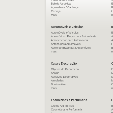
Bebida Alcoólica
E
Aguardente / Cachaça
F
Cerveja
G
mais..
m
Automóveis e Veículos
B
Automóveis e Veículos
B
Acessórios / Peças para Automóveis
A
Amortecedor para Automóveis
A
Antena para Automóveis
E
Apoio de Braço para Automóveis
E
mais..
m
Casa e Decoração
C
Objetos de Decoração
P
Abajur
M
Adesivos Decorativos
M
Almofadas
M
Bomboniére
O
mais..
m
Cosméticos e Perfumaria
E
Creme Anti-Estrias
E
Cosméticos e Perfumaria
A