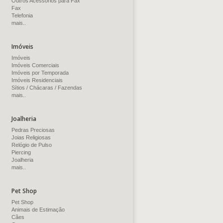
Outros Acessórios para Fax
Fax
Telefonia
mais..
Imóveis
Imóveis
Imóveis Comerciais
Imóveis por Temporada
Imóveis Residenciais
Sítios / Chácaras / Fazendas
mais..
Joalheria
Pedras Preciosas
Joias Religiosas
Relógio de Pulso
Piercing
Joalheria
mais..
Pet Shop
Pet Shop
Animais de Estimação
Cães