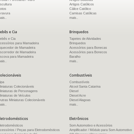
scultura
Artigos Católicos
otos
Cálice Católico
ravura
Camisas Católicas
ais..
mais..
ebês e Cia
Brinquedos
ebês e Cia
Tapetes de Atividades
cessórios para Mamadeira
Brinquedos
quecedor de Mamadeira
Acessórios para Bonecas
scorredor de Mamadeira
Acessórios para Bonecos
scova para Mamadeira
Baralho
ais..
mais..
olecionáveis
Combustíveis
ipa
Combustíveis
iniaturas Colecionáveis
Alcool Santa Catarina
iniaturas de Personagens
Diesel
iniaturas de Veículos
Diesel Acre
utras Miniaturas Colecionáveis
Diesel Alagoas
ais..
mais..
letrodomésticos
Eletrônicos
letrodomésticos
Som Automotivo e Acessórios
cessórios / Peças para Eletrodomésticos
Amplificador / Módulo para Som Automotivo