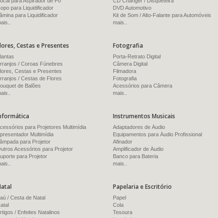
ocal para Aspirador de Pó
CD Changer / Disqueteira
opo para Liquidificador
DVD Automotivo
âmina para Liquidificador
Kit de Som / Alto-Falante para Automóveis
ais..
mais..
lores, Cestas e Presentes
Fotografia
lantas
Porta-Retrato Digital
rranjos / Coroas Fúnebres
Câmera Digital
lores, Cestas e Presentes
Filmadora
rranjos / Cestas de Flores
Fotografia
ouquet de Balões
Acessórios para Câmera
ais..
mais..
nformática
Instrumentos Musicais
cessórios para Projetores Multimídia
Adaptadores de Áudio
presentador Multimídia
Equipamentos para Áudio Profissional
âmpada para Projetor
Afinador
utros Acessórios para Projetor
Amplificador de Áudio
uporte para Projetor
Banco para Bateria
ais..
mais..
atal
Papelaria e Escritório
aú / Cesta de Natal
Papel
atal
Cola
rtigos / Enfeites Natalinos
Tesoura