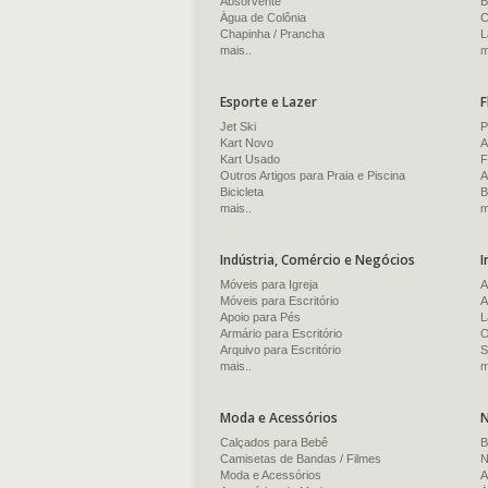
Absorvente
B
Água de Colônia
C
Chapinha / Prancha
L
mais..
m
Esporte e Lazer
F
Jet Ski
P
Kart Novo
A
Kart Usado
F
Outros Artigos para Praia e Piscina
A
Bicicleta
B
mais..
m
Indústria, Comércio e Negócios
I
Móveis para Igreja
A
Móveis para Escritório
A
Apoio para Pés
L
Armário para Escritório
O
Arquivo para Escritório
S
mais..
m
Moda e Acessórios
N
Calçados para Bebê
B
Camisetas de Bandas / Filmes
N
Moda e Acessórios
A