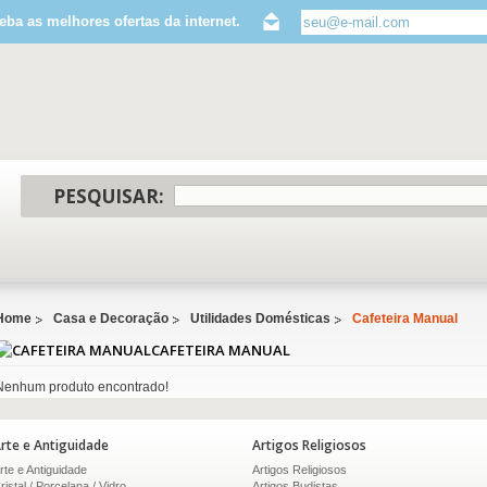
eba as melhores ofertas da internet.
PESQUISAR:
Home
Casa e Decoração
Utilidades Domésticas
Cafeteira Manual
CAFETEIRA MANUAL
Nenhum produto encontrado!
rte e Antiguidade
Artigos Religiosos
rte e Antiguidade
Artigos Religiosos
ristal / Porcelana / Vidro
Artigos Budistas