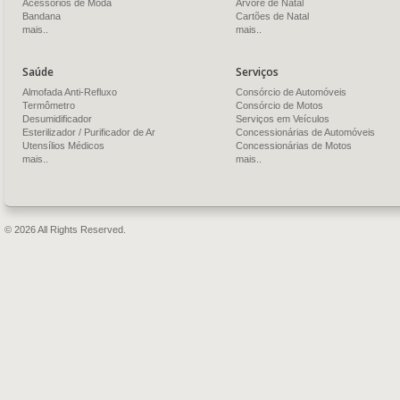
Acessórios de Moda
Árvore de Natal
Bandana
Cartões de Natal
mais..
mais..
Saúde
Serviços
Almofada Anti-Refluxo
Consórcio de Automóveis
Termômetro
Consórcio de Motos
Desumidificador
Serviços em Veículos
Esterilizador / Purificador de Ar
Concessionárias de Automóveis
Utensílios Médicos
Concessionárias de Motos
mais..
mais..
© 2026 All Rights Reserved.