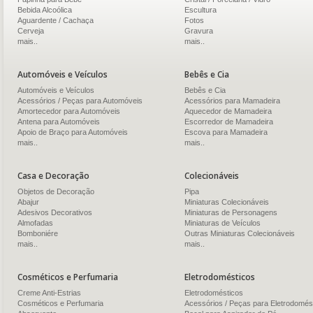
Bebida Alcoólica
Escultura
Aguardente / Cachaça
Fotos
Cerveja
Gravura
mais..
mais..
Automóveis e Veículos
Bebês e Cia
Automóveis e Veículos
Bebês e Cia
Acessórios / Peças para Automóveis
Acessórios para Mamadeira
Amortecedor para Automóveis
Aquecedor de Mamadeira
Antena para Automóveis
Escorredor de Mamadeira
Apoio de Braço para Automóveis
Escova para Mamadeira
mais..
mais..
Casa e Decoração
Colecionáveis
Objetos de Decoração
Pipa
Abajur
Miniaturas Colecionáveis
Adesivos Decorativos
Miniaturas de Personagens
Almofadas
Miniaturas de Veículos
Bomboniére
Outras Miniaturas Colecionáveis
mais..
mais..
Cosméticos e Perfumaria
Eletrodomésticos
Creme Anti-Estrias
Eletrodomésticos
Cosméticos e Perfumaria
Acessórios / Peças para Eletrodomés