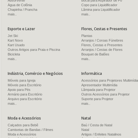
Absorvente
Bocal para Aspirador de Pó
Água de Colônia
Copo para Liquidificador
Chapinha / Prancha
Lâmina para Liquidificador
mais..
mais..
Esporte e Lazer
Flores, Cestas e Presentes
Jet Ski
Plantas
Kart Novo
Arranjos / Coroas Fúnebres
Kart Usado
Flores, Cestas e Presentes
Outros Artigos para Praia e Piscina
Arranjos / Cestas de Flores
Bicicleta
Bouquet de Balões
mais..
mais..
Indústria, Comércio e Negócios
Informática
Móveis para Igreja
Acessórios para Projetores Multimídia
Móveis para Escritório
Apresentador Multimídia
Apoio para Pés
Lâmpada para Projetor
Armário para Escritório
Outros Acessórios para Projetor
Arquivo para Escritório
Suporte para Projetor
mais..
mais..
Moda e Acessórios
Natal
Calçados para Bebê
Baú / Cesta de Natal
Camisetas de Bandas / Filmes
Natal
Moda e Acessórios
Artigos / Enfeites Natalinos