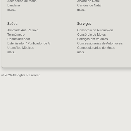
Acessórios de Moda
Árvore de Natal
Bandana
Cartões de Natal
mais..
mais..
Saúde
Serviços
Almofada Anti-Refluxo
Consórcio de Automóveis
Termômetro
Consórcio de Motos
Desumidificador
Serviços em Veículos
Esterilizador / Purificador de Ar
Concessionárias de Automóveis
Utensílios Médicos
Concessionárias de Motos
mais..
mais..
© 2026 All Rights Reserved.