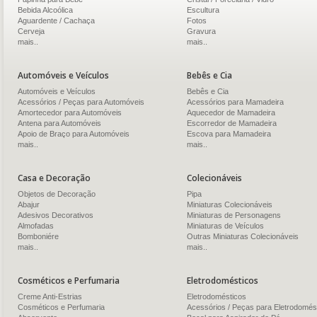
Bebida Alcoólica
Escultura
Aguardente / Cachaça
Fotos
Cerveja
Gravura
mais..
mais..
Automóveis e Veículos
Bebês e Cia
Automóveis e Veículos
Bebês e Cia
Acessórios / Peças para Automóveis
Acessórios para Mamadeira
Amortecedor para Automóveis
Aquecedor de Mamadeira
Antena para Automóveis
Escorredor de Mamadeira
Apoio de Braço para Automóveis
Escova para Mamadeira
mais..
mais..
Casa e Decoração
Colecionáveis
Objetos de Decoração
Pipa
Abajur
Miniaturas Colecionáveis
Adesivos Decorativos
Miniaturas de Personagens
Almofadas
Miniaturas de Veículos
Bomboniére
Outras Miniaturas Colecionáveis
mais..
mais..
Cosméticos e Perfumaria
Eletrodomésticos
Creme Anti-Estrias
Eletrodomésticos
Cosméticos e Perfumaria
Acessórios / Peças para Eletrodomés