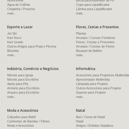
Absorvente
Bocal para Aspirador de Pó
Água de Colônia
Copo para Liquidificador
Chapinha / Prancha
Lâmina para Liquidificador
mais..
mais..
Esporte e Lazer
Flores, Cestas e Presentes
Jet Ski
Plantas
Kart Novo
Arranjos / Coroas Fúnebres
Kart Usado
Flores, Cestas e Presentes
Outros Artigos para Praia e Piscina
Arranjos / Cestas de Flores
Bicicleta
Bouquet de Balões
mais..
mais..
Indústria, Comércio e Negócios
Informática
Móveis para Igreja
Acessórios para Projetores Multimídia
Móveis para Escritório
Apresentador Multimídia
Apoio para Pés
Lâmpada para Projetor
Armário para Escritório
Outros Acessórios para Projetor
Arquivo para Escritório
Suporte para Projetor
mais..
mais..
Moda e Acessórios
Natal
Calçados para Bebê
Baú / Cesta de Natal
Camisetas de Bandas / Filmes
Natal
Moda e Acessórios
Artigos / Enfeites Natalinos