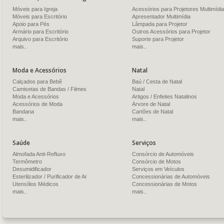
Móveis para Igreja
Acessórios para Projetores Multimídia
Móveis para Escritório
Apresentador Multimídia
Apoio para Pés
Lâmpada para Projetor
Armário para Escritório
Outros Acessórios para Projetor
Arquivo para Escritório
Suporte para Projetor
mais..
mais..
Moda e Acessórios
Natal
Calçados para Bebê
Baú / Cesta de Natal
Camisetas de Bandas / Filmes
Natal
Moda e Acessórios
Artigos / Enfeites Natalinos
Acessórios de Moda
Árvore de Natal
Bandana
Cartões de Natal
mais..
mais..
Saúde
Serviços
Almofada Anti-Refluxo
Consórcio de Automóveis
Termômetro
Consórcio de Motos
Desumidificador
Serviços em Veículos
Esterilizador / Purificador de Ar
Concessionárias de Automóveis
Utensílios Médicos
Concessionárias de Motos
mais..
mais..