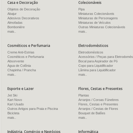
Casa e Decoração
Colecionáveis
Objetos de Decoração
Pipa
Abajur
Miniaturas Colecionáveis
Adesivos Decorativos
Miniaturas de Personagens
Almofadas
Miniaturas de Veículos
Bomboniére
Outras Miniaturas Colecionáveis
mais..
mais..
Cosméticos e Perfumaria
Eletrodomésticos
Creme Anti-Estrias
Eletrodomésticos
Cosméticos e Perfumaria
Acessórios / Peças para Eletrodomés
Absorvente
Bocal para Aspirador de Pó
Água de Colônia
Copo para Liquidificador
Chapinha / Prancha
Lâmina para Liquidificador
mais..
mais..
Esporte e Lazer
Flores, Cestas e Presentes
Jet Ski
Plantas
Kart Novo
Arranjos / Coroas Fúnebres
Kart Usado
Flores, Cestas e Presentes
Outros Artigos para Praia e Piscina
Arranjos / Cestas de Flores
Bicicleta
Bouquet de Balões
mais..
mais..
Indústria, Comércio e Negócios
Informática