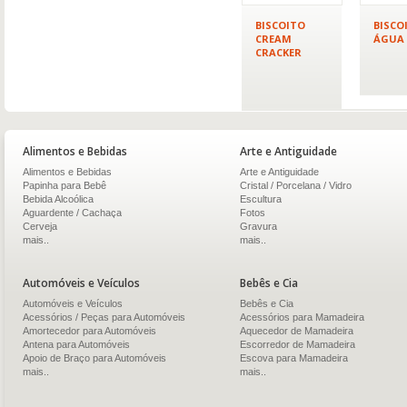
BISCOITO
BISCO
CREAM
ÁGUA
CRACKER
Alimentos e Bebidas
Arte e Antiguidade
Alimentos e Bebidas
Arte e Antiguidade
Papinha para Bebê
Cristal / Porcelana / Vidro
Bebida Alcoólica
Escultura
Aguardente / Cachaça
Fotos
Cerveja
Gravura
mais..
mais..
Automóveis e Veículos
Bebês e Cia
Automóveis e Veículos
Bebês e Cia
Acessórios / Peças para Automóveis
Acessórios para Mamadeira
Amortecedor para Automóveis
Aquecedor de Mamadeira
Antena para Automóveis
Escorredor de Mamadeira
Apoio de Braço para Automóveis
Escova para Mamadeira
mais..
mais..