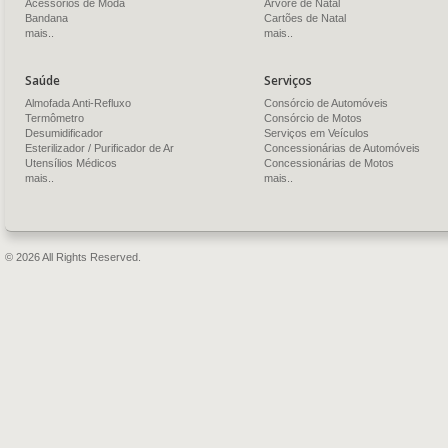
Acessórios de Moda
Árvore de Natal
Bandana
Cartões de Natal
mais..
mais..
Saúde
Serviços
Almofada Anti-Refluxo
Consórcio de Automóveis
Termômetro
Consórcio de Motos
Desumidificador
Serviços em Veículos
Esterilizador / Purificador de Ar
Concessionárias de Automóveis
Utensílios Médicos
Concessionárias de Motos
mais..
mais..
© 2026 All Rights Reserved.