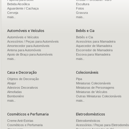
Bebida Alcoólica
Escultura
Aguardente / Cachaça
Fotos
Cerveja
Gravura
mais..
mais..
Automóveis e Veículos
Bebês e Cia
Automóveis e Veículos
Bebês e Cia
Acessórios / Peças para Automóveis
Acessórios para Mamadeira
Amortecedor para Automóveis
Aquecedor de Mamadeira
Antena para Automóveis
Escorredor de Mamadeira
Apoio de Braço para Automóveis
Escova para Mamadeira
mais..
mais..
Casa e Decoração
Colecionáveis
Objetos de Decoração
Pipa
Abajur
Miniaturas Colecionáveis
Adesivos Decorativos
Miniaturas de Personagens
Almofadas
Miniaturas de Veículos
Bomboniére
Outras Miniaturas Colecionáveis
mais..
mais..
Cosméticos e Perfumaria
Eletrodomésticos
Creme Anti-Estrias
Eletrodomésticos
Cosméticos e Perfumaria
Acessórios / Peças para Eletrodomés