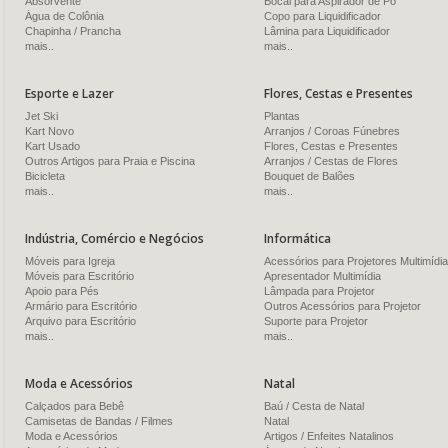
Absorvente
Bocal para Aspirador de Pó
Água de Colônia
Copo para Liquidificador
Chapinha / Prancha
Lâmina para Liquidificador
mais..
mais..
Esporte e Lazer
Flores, Cestas e Presentes
Jet Ski
Plantas
Kart Novo
Arranjos / Coroas Fúnebres
Kart Usado
Flores, Cestas e Presentes
Outros Artigos para Praia e Piscina
Arranjos / Cestas de Flores
Bicicleta
Bouquet de Balões
mais..
mais..
Indústria, Comércio e Negócios
Informática
Móveis para Igreja
Acessórios para Projetores Multimídia
Móveis para Escritório
Apresentador Multimídia
Apoio para Pés
Lâmpada para Projetor
Armário para Escritório
Outros Acessórios para Projetor
Arquivo para Escritório
Suporte para Projetor
mais..
mais..
Moda e Acessórios
Natal
Calçados para Bebê
Baú / Cesta de Natal
Camisetas de Bandas / Filmes
Natal
Moda e Acessórios
Artigos / Enfeites Natalinos