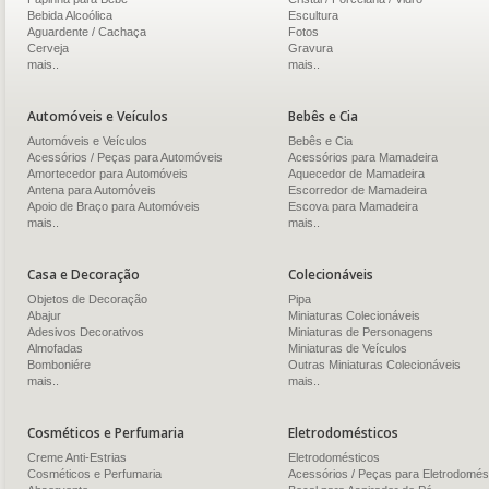
Bebida Alcoólica
Escultura
Aguardente / Cachaça
Fotos
Cerveja
Gravura
mais..
mais..
Automóveis e Veículos
Bebês e Cia
Automóveis e Veículos
Bebês e Cia
Acessórios / Peças para Automóveis
Acessórios para Mamadeira
Amortecedor para Automóveis
Aquecedor de Mamadeira
Antena para Automóveis
Escorredor de Mamadeira
Apoio de Braço para Automóveis
Escova para Mamadeira
mais..
mais..
Casa e Decoração
Colecionáveis
Objetos de Decoração
Pipa
Abajur
Miniaturas Colecionáveis
Adesivos Decorativos
Miniaturas de Personagens
Almofadas
Miniaturas de Veículos
Bomboniére
Outras Miniaturas Colecionáveis
mais..
mais..
Cosméticos e Perfumaria
Eletrodomésticos
Creme Anti-Estrias
Eletrodomésticos
Cosméticos e Perfumaria
Acessórios / Peças para Eletrodomés