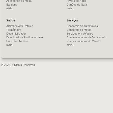
Acessórios de Moda
Árvore de Natal
Bandana
Cartões de Natal
mais..
mais..
Saúde
Serviços
Almofada Anti-Refluxo
Consórcio de Automóveis
Termômetro
Consórcio de Motos
Desumidificador
Serviços em Veículos
Esterilizador / Purificador de Ar
Concessionárias de Automóveis
Utensílios Médicos
Concessionárias de Motos
mais..
mais..
© 2026 All Rights Reserved.