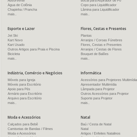
Absorvente
Bocal para Aspirador de Pó
Água de Colônia
Copo para Liquidificador
Chapinha / Prancha
Lâmina para Liquidificador
mais..
mais..
Esporte e Lazer
Flores, Cestas e Presentes
Jet Ski
Plantas
Kart Novo
Arranjos / Coroas Fúnebres
Kart Usado
Flores, Cestas e Presentes
Outros Artigos para Praia e Piscina
Arranjos / Cestas de Flores
Bicicleta
Bouquet de Balões
mais..
mais..
Indústria, Comércio e Negócios
Informática
Móveis para Igreja
Acessórios para Projetores Multimídia
Móveis para Escritório
Apresentador Multimídia
Apoio para Pés
Lâmpada para Projetor
Armário para Escritório
Outros Acessórios para Projetor
Arquivo para Escritório
Suporte para Projetor
mais..
mais..
Moda e Acessórios
Natal
Calçados para Bebê
Baú / Cesta de Natal
Camisetas de Bandas / Filmes
Natal
Moda e Acessórios
Artigos / Enfeites Natalinos