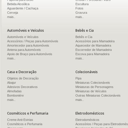
Bebida Alcoólica
Escultura
Aguardente / Cachaça
Fotos
Cerveja
Gravura
mais..
mais..
Automóveis e Veículos
Bebês e Cia
Automóveis e Veículos
Bebês e Cia
Acessórios / Peças para Automóveis
Acessórios para Mamadeira
Amortecedor para Automóveis
Aquecedor de Mamadeira
Antena para Automóveis
Escorredor de Mamadeira
Apoio de Braço para Automóveis
Escova para Mamadeira
mais..
mais..
Casa e Decoração
Colecionáveis
Objetos de Decoração
Pipa
Abajur
Miniaturas Colecionáveis
Adesivos Decorativos
Miniaturas de Personagens
Almofadas
Miniaturas de Veículos
Bomboniére
Outras Miniaturas Colecionáveis
mais..
mais..
Cosméticos e Perfumaria
Eletrodomésticos
Creme Anti-Estrias
Eletrodomésticos
Cosméticos e Perfumaria
Acessórios / Peças para Eletrodomés