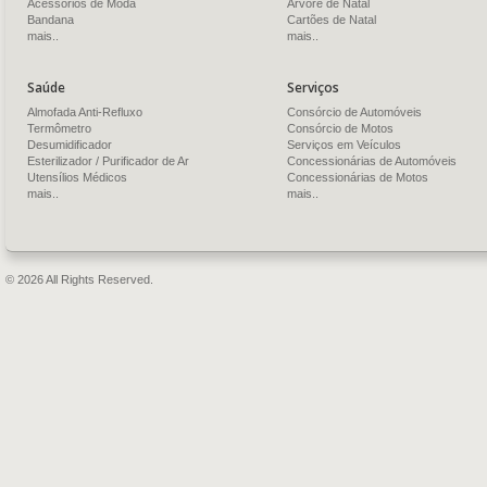
Acessórios de Moda
Árvore de Natal
Bandana
Cartões de Natal
mais..
mais..
Saúde
Serviços
Almofada Anti-Refluxo
Consórcio de Automóveis
Termômetro
Consórcio de Motos
Desumidificador
Serviços em Veículos
Esterilizador / Purificador de Ar
Concessionárias de Automóveis
Utensílios Médicos
Concessionárias de Motos
mais..
mais..
© 2026 All Rights Reserved.