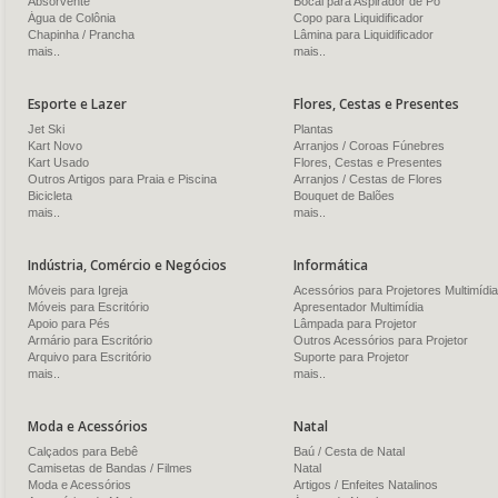
Absorvente
Bocal para Aspirador de Pó
Água de Colônia
Copo para Liquidificador
Chapinha / Prancha
Lâmina para Liquidificador
mais..
mais..
Esporte e Lazer
Flores, Cestas e Presentes
Jet Ski
Plantas
Kart Novo
Arranjos / Coroas Fúnebres
Kart Usado
Flores, Cestas e Presentes
Outros Artigos para Praia e Piscina
Arranjos / Cestas de Flores
Bicicleta
Bouquet de Balões
mais..
mais..
Indústria, Comércio e Negócios
Informática
Móveis para Igreja
Acessórios para Projetores Multimídia
Móveis para Escritório
Apresentador Multimídia
Apoio para Pés
Lâmpada para Projetor
Armário para Escritório
Outros Acessórios para Projetor
Arquivo para Escritório
Suporte para Projetor
mais..
mais..
Moda e Acessórios
Natal
Calçados para Bebê
Baú / Cesta de Natal
Camisetas de Bandas / Filmes
Natal
Moda e Acessórios
Artigos / Enfeites Natalinos