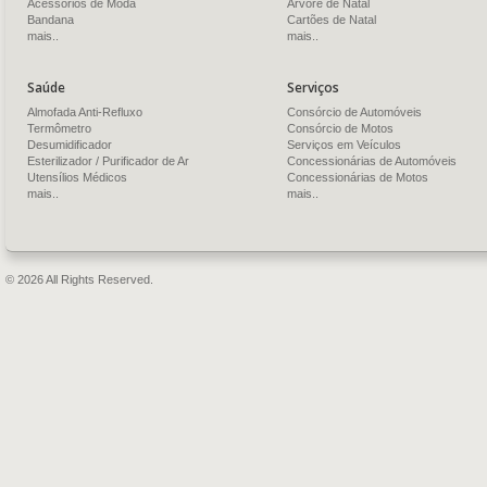
Acessórios de Moda
Árvore de Natal
Bandana
Cartões de Natal
mais..
mais..
Saúde
Serviços
Almofada Anti-Refluxo
Consórcio de Automóveis
Termômetro
Consórcio de Motos
Desumidificador
Serviços em Veículos
Esterilizador / Purificador de Ar
Concessionárias de Automóveis
Utensílios Médicos
Concessionárias de Motos
mais..
mais..
© 2026 All Rights Reserved.