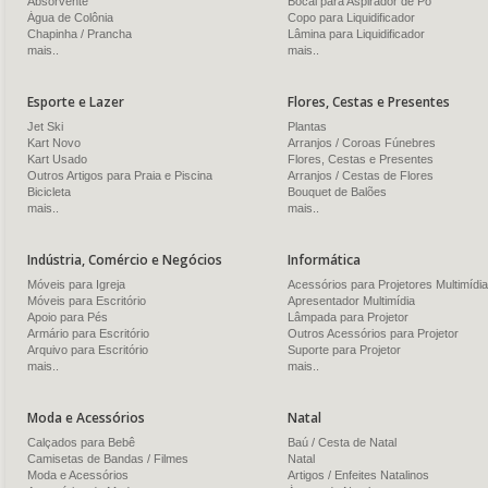
Absorvente
Bocal para Aspirador de Pó
Água de Colônia
Copo para Liquidificador
Chapinha / Prancha
Lâmina para Liquidificador
mais..
mais..
Esporte e Lazer
Flores, Cestas e Presentes
Jet Ski
Plantas
Kart Novo
Arranjos / Coroas Fúnebres
Kart Usado
Flores, Cestas e Presentes
Outros Artigos para Praia e Piscina
Arranjos / Cestas de Flores
Bicicleta
Bouquet de Balões
mais..
mais..
Indústria, Comércio e Negócios
Informática
Móveis para Igreja
Acessórios para Projetores Multimídia
Móveis para Escritório
Apresentador Multimídia
Apoio para Pés
Lâmpada para Projetor
Armário para Escritório
Outros Acessórios para Projetor
Arquivo para Escritório
Suporte para Projetor
mais..
mais..
Moda e Acessórios
Natal
Calçados para Bebê
Baú / Cesta de Natal
Camisetas de Bandas / Filmes
Natal
Moda e Acessórios
Artigos / Enfeites Natalinos