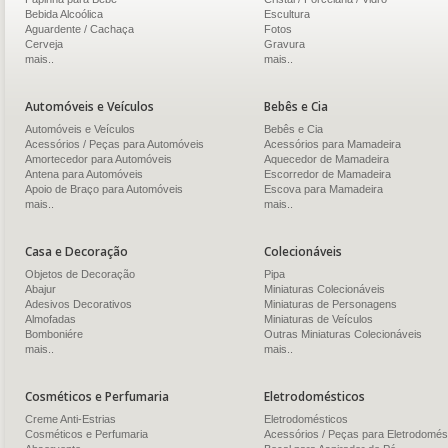
Bebida Alcoólica
Escultura
Aguardente / Cachaça
Fotos
Cerveja
Gravura
mais..
mais..
Automóveis e Veículos
Bebês e Cia
Automóveis e Veículos
Bebês e Cia
Acessórios / Peças para Automóveis
Acessórios para Mamadeira
Amortecedor para Automóveis
Aquecedor de Mamadeira
Antena para Automóveis
Escorredor de Mamadeira
Apoio de Braço para Automóveis
Escova para Mamadeira
mais..
mais..
Casa e Decoração
Colecionáveis
Objetos de Decoração
Pipa
Abajur
Miniaturas Colecionáveis
Adesivos Decorativos
Miniaturas de Personagens
Almofadas
Miniaturas de Veículos
Bomboniére
Outras Miniaturas Colecionáveis
mais..
mais..
Cosméticos e Perfumaria
Eletrodomésticos
Creme Anti-Estrias
Eletrodomésticos
Cosméticos e Perfumaria
Acessórios / Peças para Eletrodomés