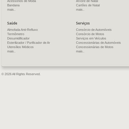
Acessórios de Moda
Árvore de Natal
Bandana
Cartões de Natal
mais..
mais..
Saúde
Serviços
Almofada Anti-Refluxo
Consórcio de Automóveis
Termômetro
Consórcio de Motos
Desumidificador
Serviços em Veículos
Esterilizador / Purificador de Ar
Concessionárias de Automóveis
Utensílios Médicos
Concessionárias de Motos
mais..
mais..
© 2026 All Rights Reserved.