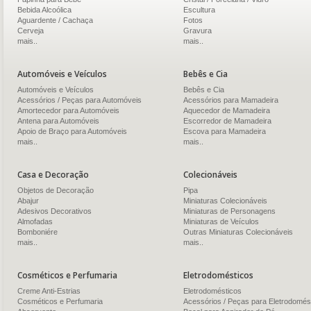
Bebida Alcoólica
Escultura
Aguardente / Cachaça
Fotos
Cerveja
Gravura
mais..
mais..
Automóveis e Veículos
Bebês e Cia
Automóveis e Veículos
Bebês e Cia
Acessórios / Peças para Automóveis
Acessórios para Mamadeira
Amortecedor para Automóveis
Aquecedor de Mamadeira
Antena para Automóveis
Escorredor de Mamadeira
Apoio de Braço para Automóveis
Escova para Mamadeira
mais..
mais..
Casa e Decoração
Colecionáveis
Objetos de Decoração
Pipa
Abajur
Miniaturas Colecionáveis
Adesivos Decorativos
Miniaturas de Personagens
Almofadas
Miniaturas de Veículos
Bomboniére
Outras Miniaturas Colecionáveis
mais..
mais..
Cosméticos e Perfumaria
Eletrodomésticos
Creme Anti-Estrias
Eletrodomésticos
Cosméticos e Perfumaria
Acessórios / Peças para Eletrodomés