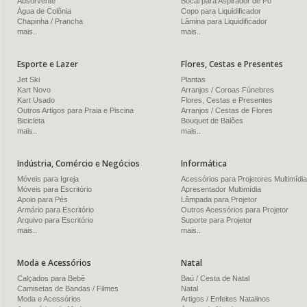
Absorvente
Bocal para Aspirador de Pó
Água de Colônia
Copo para Liquidificador
Chapinha / Prancha
Lâmina para Liquidificador
mais..
mais..
Esporte e Lazer
Flores, Cestas e Presentes
Jet Ski
Plantas
Kart Novo
Arranjos / Coroas Fúnebres
Kart Usado
Flores, Cestas e Presentes
Outros Artigos para Praia e Piscina
Arranjos / Cestas de Flores
Bicicleta
Bouquet de Balões
mais..
mais..
Indústria, Comércio e Negócios
Informática
Móveis para Igreja
Acessórios para Projetores Multimídia
Móveis para Escritório
Apresentador Multimídia
Apoio para Pés
Lâmpada para Projetor
Armário para Escritório
Outros Acessórios para Projetor
Arquivo para Escritório
Suporte para Projetor
mais..
mais..
Moda e Acessórios
Natal
Calçados para Bebê
Baú / Cesta de Natal
Camisetas de Bandas / Filmes
Natal
Moda e Acessórios
Artigos / Enfeites Natalinos