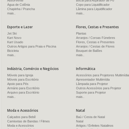
Absorvente
Bocal para Aspirador de Pó
Água de Colônia
Copo para Liquidificador
Chapinha / Prancha
Lâmina para Liquidificador
mais..
mais..
Esporte e Lazer
Flores, Cestas e Presentes
Jet Ski
Plantas
Kart Novo
Arranjos / Coroas Fúnebres
Kart Usado
Flores, Cestas e Presentes
Outros Artigos para Praia e Piscina
Arranjos / Cestas de Flores
Bicicleta
Bouquet de Balões
mais..
mais..
Indústria, Comércio e Negócios
Informática
Móveis para Igreja
Acessórios para Projetores Multimídia
Móveis para Escritório
Apresentador Multimídia
Apoio para Pés
Lâmpada para Projetor
Armário para Escritório
Outros Acessórios para Projetor
Arquivo para Escritório
Suporte para Projetor
mais..
mais..
Moda e Acessórios
Natal
Calçados para Bebê
Baú / Cesta de Natal
Camisetas de Bandas / Filmes
Natal
Moda e Acessórios
Artigos / Enfeites Natalinos