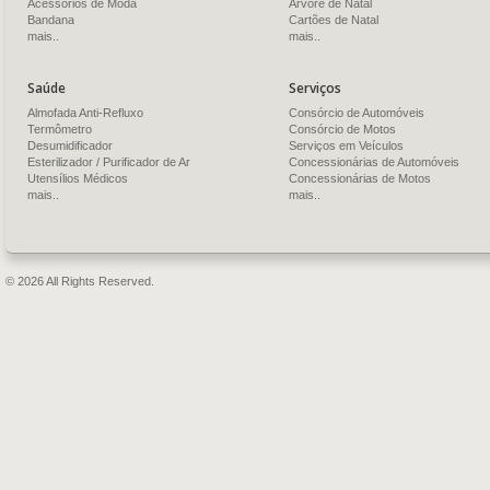
Acessórios de Moda
Árvore de Natal
Bandana
Cartões de Natal
mais..
mais..
Saúde
Serviços
Almofada Anti-Refluxo
Consórcio de Automóveis
Termômetro
Consórcio de Motos
Desumidificador
Serviços em Veículos
Esterilizador / Purificador de Ar
Concessionárias de Automóveis
Utensílios Médicos
Concessionárias de Motos
mais..
mais..
© 2026 All Rights Reserved.