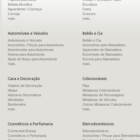
Bebida Alcoólica
Escultura
Aguardente / Cachaça
Fotos
Cerveja
Gravura
mais..
mais..
Automóveis e Veículos
Bebês e Cia
Automóveis e Veículos
Bebês e Cia
Acessórios / Peças para Automóveis
Acessórios para Mamadeira
Amortecedor para Automóveis
Aquecedor de Mamadeira
Antena para Automóveis
Escorredor de Mamadeira
Apoio de Braço para Automóveis
Escova para Mamadeira
mais..
mais..
Casa e Decoração
Colecionáveis
Objetos de Decoração
Pipa
Abajur
Miniaturas Colecionáveis
Adesivos Decorativos
Miniaturas de Personagens
Almofadas
Miniaturas de Veículos
Bomboniére
Outras Miniaturas Colecionáveis
mais..
mais..
Cosméticos e Perfumaria
Eletrodomésticos
Creme Anti-Estrias
Eletrodomésticos
Cosméticos e Perfumaria
Acessórios / Peças para Eletrodomés