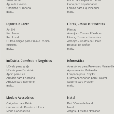
Absorvente
Bocal para Aspirador de Pó
Água de Colônia
Copo para Liquidificador
Chapinha / Prancha
Lâmina para Liquidificador
mais..
mais..
Esporte e Lazer
Flores, Cestas e Presentes
Jet Ski
Plantas
Kart Novo
Arranjos / Coroas Fúnebres
Kart Usado
Flores, Cestas e Presentes
Outros Artigos para Praia e Piscina
Arranjos / Cestas de Flores
Bicicleta
Bouquet de Balões
mais..
mais..
Indústria, Comércio e Negócios
Informática
Móveis para Igreja
Acessórios para Projetores Multimídia
Móveis para Escritório
Apresentador Multimídia
Apoio para Pés
Lâmpada para Projetor
Armário para Escritório
Outros Acessórios para Projetor
Arquivo para Escritório
Suporte para Projetor
mais..
mais..
Moda e Acessórios
Natal
Calçados para Bebê
Baú / Cesta de Natal
Camisetas de Bandas / Filmes
Natal
Moda e Acessórios
Artigos / Enfeites Natalinos