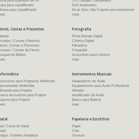
ocal para Aspirador de Pó
CD Changer / Disqueteira
opo para Liquidificador
DVD Automotivo
âmina para Liquidificador
Kit de Som / Alto-Falante para Automóveis
ais..
mais..
lores, Cestas e Presentes
Fotografia
lantas
Porta-Retrato Digital
rranjos / Coroas Fúnebres
Câmera Digital
lores, Cestas e Presentes
Filmadora
rranjos / Cestas de Flores
Fotografia
ouquet de Balões
Acessórios para Câmera
ais..
mais..
nformática
Instrumentos Musicais
cessórios para Projetores Multimídia
Adaptadores de Áudio
presentador Multimídia
Equipamentos para Áudio Profissional
âmpada para Projetor
Afinador
utros Acessórios para Projetor
Amplificador de Áudio
uporte para Projetor
Banco para Bateria
ais..
mais..
atal
Papelaria e Escritório
aú / Cesta de Natal
Papel
atal
Cola
rtigos / Enfeites Natalinos
Tesoura