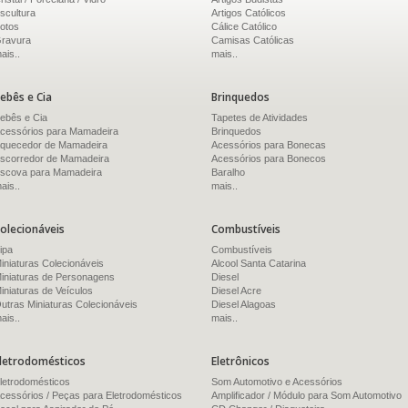
scultura
Artigos Católicos
otos
Cálice Católico
ravura
Camisas Católicas
ais..
mais..
ebês e Cia
Brinquedos
ebês e Cia
Tapetes de Atividades
cessórios para Mamadeira
Brinquedos
quecedor de Mamadeira
Acessórios para Bonecas
scorredor de Mamadeira
Acessórios para Bonecos
scova para Mamadeira
Baralho
ais..
mais..
olecionáveis
Combustíveis
ipa
Combustíveis
iniaturas Colecionáveis
Alcool Santa Catarina
iniaturas de Personagens
Diesel
iniaturas de Veículos
Diesel Acre
utras Miniaturas Colecionáveis
Diesel Alagoas
ais..
mais..
letrodomésticos
Eletrônicos
letrodomésticos
Som Automotivo e Acessórios
cessórios / Peças para Eletrodomésticos
Amplificador / Módulo para Som Automotivo