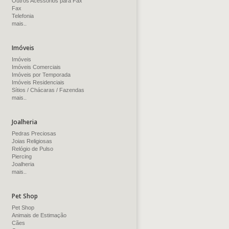
Outros Acessórios para Fax
Fax
Telefonia
mais..
Imóveis
Imóveis
Imóveis Comerciais
Imóveis por Temporada
Imóveis Residenciais
Sítios / Chácaras / Fazendas
mais..
Joalheria
Pedras Preciosas
Joias Religiosas
Relógio de Pulso
Piercing
Joalheria
mais..
Pet Shop
Pet Shop
Animais de Estimação
Cães