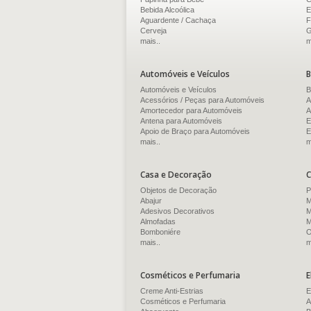
Bebida Alcoólica
E
Aguardente / Cachaça
F
Cerveja
G
mais..
m
Automóveis e Veículos
B
Automóveis e Veículos
B
Acessórios / Peças para Automóveis
A
Amortecedor para Automóveis
A
Antena para Automóveis
E
Apoio de Braço para Automóveis
E
mais..
m
Casa e Decoração
C
Objetos de Decoração
P
Abajur
M
Adesivos Decorativos
M
Almofadas
M
Bomboniére
O
mais..
m
Cosméticos e Perfumaria
E
Creme Anti-Estrias
E
Cosméticos e Perfumaria
A