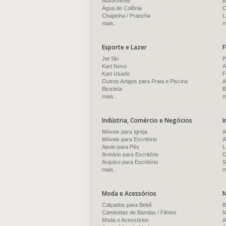
Absorvente
B
Água de Colônia
C
Chapinha / Prancha
L
mais..
m
Esporte e Lazer
F
Jet Ski
P
Kart Novo
A
Kart Usado
F
Outros Artigos para Praia e Piscina
A
Bicicleta
B
mais..
m
Indústria, Comércio e Negócios
I
Móveis para Igreja
A
Móveis para Escritório
A
Apoio para Pés
L
Armário para Escritório
O
Arquivo para Escritório
S
mais..
m
Moda e Acessórios
N
Calçados para Bebê
B
Camisetas de Bandas / Filmes
N
Moda e Acessórios
A