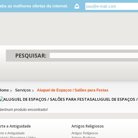
eba as melhores ofertas da internet.
PESQUISAR:
Home
Serviços
Aluguel de Espaços / Salões para Festas
ALUGUEL DE ESPAÇOS /
Nenhum produto encontrado!
rte e Antiguidade
Artigos Religiosos
rte e Antiguidade
Artigos Religiosos
ristal / Porcelana / Vidro
Artigos Budistas