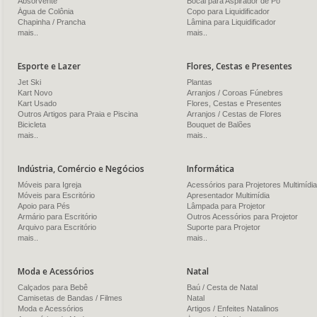
Absorvente
Bocal para Aspirador de Pó
Água de Colônia
Copo para Liquidificador
Chapinha / Prancha
Lâmina para Liquidificador
mais..
mais..
Esporte e Lazer
Flores, Cestas e Presentes
Jet Ski
Plantas
Kart Novo
Arranjos / Coroas Fúnebres
Kart Usado
Flores, Cestas e Presentes
Outros Artigos para Praia e Piscina
Arranjos / Cestas de Flores
Bicicleta
Bouquet de Balões
mais..
mais..
Indústria, Comércio e Negócios
Informática
Móveis para Igreja
Acessórios para Projetores Multimídia
Móveis para Escritório
Apresentador Multimídia
Apoio para Pés
Lâmpada para Projetor
Armário para Escritório
Outros Acessórios para Projetor
Arquivo para Escritório
Suporte para Projetor
mais..
mais..
Moda e Acessórios
Natal
Calçados para Bebê
Baú / Cesta de Natal
Camisetas de Bandas / Filmes
Natal
Moda e Acessórios
Artigos / Enfeites Natalinos