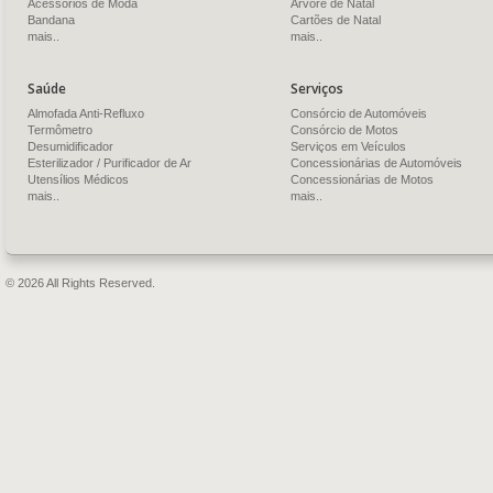
Acessórios de Moda
Árvore de Natal
Bandana
Cartões de Natal
mais..
mais..
Saúde
Serviços
Almofada Anti-Refluxo
Consórcio de Automóveis
Termômetro
Consórcio de Motos
Desumidificador
Serviços em Veículos
Esterilizador / Purificador de Ar
Concessionárias de Automóveis
Utensílios Médicos
Concessionárias de Motos
mais..
mais..
© 2026 All Rights Reserved.