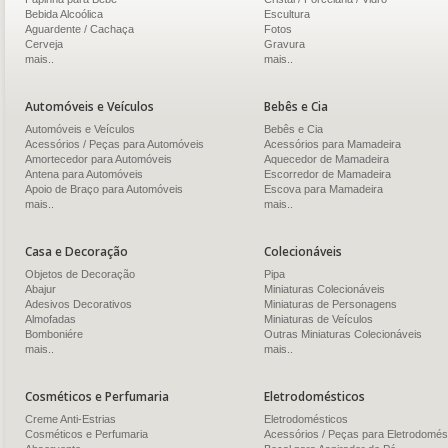
Bebida Alcoólica
Escultura
Aguardente / Cachaça
Fotos
Cerveja
Gravura
mais..
mais..
Automóveis e Veículos
Bebês e Cia
Automóveis e Veículos
Bebês e Cia
Acessórios / Peças para Automóveis
Acessórios para Mamadeira
Amortecedor para Automóveis
Aquecedor de Mamadeira
Antena para Automóveis
Escorredor de Mamadeira
Apoio de Braço para Automóveis
Escova para Mamadeira
mais..
mais..
Casa e Decoração
Colecionáveis
Objetos de Decoração
Pipa
Abajur
Miniaturas Colecionáveis
Adesivos Decorativos
Miniaturas de Personagens
Almofadas
Miniaturas de Veículos
Bomboniére
Outras Miniaturas Colecionáveis
mais..
mais..
Cosméticos e Perfumaria
Eletrodomésticos
Creme Anti-Estrias
Eletrodomésticos
Cosméticos e Perfumaria
Acessórios / Peças para Eletrodomés