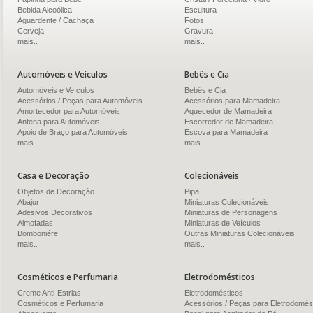
Bebida Alcoólica
Escultura
Aguardente / Cachaça
Fotos
Cerveja
Gravura
mais..
mais..
Automóveis e Veículos
Bebês e Cia
Automóveis e Veículos
Bebês e Cia
Acessórios / Peças para Automóveis
Acessórios para Mamadeira
Amortecedor para Automóveis
Aquecedor de Mamadeira
Antena para Automóveis
Escorredor de Mamadeira
Apoio de Braço para Automóveis
Escova para Mamadeira
mais..
mais..
Casa e Decoração
Colecionáveis
Objetos de Decoração
Pipa
Abajur
Miniaturas Colecionáveis
Adesivos Decorativos
Miniaturas de Personagens
Almofadas
Miniaturas de Veículos
Bomboniére
Outras Miniaturas Colecionáveis
mais..
mais..
Cosméticos e Perfumaria
Eletrodomésticos
Creme Anti-Estrias
Eletrodomésticos
Cosméticos e Perfumaria
Acessórios / Peças para Eletrodomés