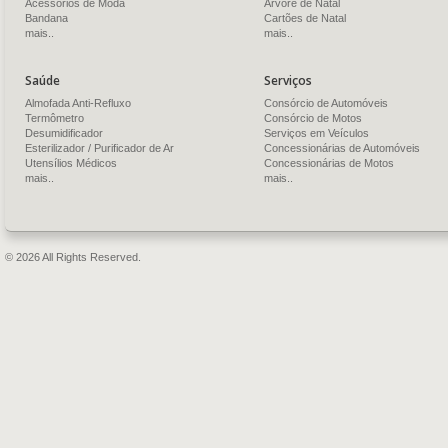
Acessórios de Moda
Árvore de Natal
Bandana
Cartões de Natal
mais..
mais..
Saúde
Serviços
Almofada Anti-Refluxo
Consórcio de Automóveis
Termômetro
Consórcio de Motos
Desumidificador
Serviços em Veículos
Esterilizador / Purificador de Ar
Concessionárias de Automóveis
Utensílios Médicos
Concessionárias de Motos
mais..
mais..
© 2026 All Rights Reserved.