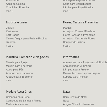
Absorvente
Bocal para Aspirador de Pó
Água de Colônia
Copo para Liquidificador
Chapinha / Prancha
Lâmina para Liquidificador
mais..
mais..
Esporte e Lazer
Flores, Cestas e Presentes
Jet Ski
Plantas
Kart Novo
Arranjos / Coroas Fúnebres
Kart Usado
Flores, Cestas e Presentes
Outros Artigos para Praia e Piscina
Arranjos / Cestas de Flores
Bicicleta
Bouquet de Balões
mais..
mais..
Indústria, Comércio e Negócios
Informática
Móveis para Igreja
Acessórios para Projetores Multimídia
Móveis para Escritório
Apresentador Multimídia
Apoio para Pés
Lâmpada para Projetor
Armário para Escritório
Outros Acessórios para Projetor
Arquivo para Escritório
Suporte para Projetor
mais..
mais..
Moda e Acessórios
Natal
Calçados para Bebê
Baú / Cesta de Natal
Camisetas de Bandas / Filmes
Natal
Moda e Acessórios
Artigos / Enfeites Natalinos