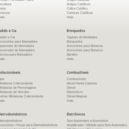
scultura
Artigos Católicos
otos
Cálice Católico
ravura
Camisas Católicas
ais..
mais..
ebês e Cia
Brinquedos
ebês e Cia
Tapetes de Atividades
cessórios para Mamadeira
Brinquedos
quecedor de Mamadeira
Acessórios para Bonecas
scorredor de Mamadeira
Acessórios para Bonecos
scova para Mamadeira
Baralho
ais..
mais..
olecionáveis
Combustíveis
ipa
Combustíveis
iniaturas Colecionáveis
Alcool Santa Catarina
iniaturas de Personagens
Diesel
iniaturas de Veículos
Diesel Acre
utras Miniaturas Colecionáveis
Diesel Alagoas
ais..
mais..
letrodomésticos
Eletrônicos
letrodomésticos
Som Automotivo e Acessórios
cessórios / Peças para Eletrodomésticos
Amplificador / Módulo para Som Automotivo