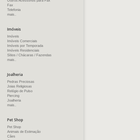
Outros Acessórios para Fax
Fax
Telefonia
mais..
Imóveis
Imóveis
Imóveis Comerciais
Imóveis por Temporada
Imóveis Residenciais
Sítios / Chácaras / Fazendas
mais..
Joalheria
Pedras Preciosas
Joias Religiosas
Relógio de Pulso
Piercing
Joalheria
mais..
Pet Shop
Pet Shop
Animais de Estimação
Cães