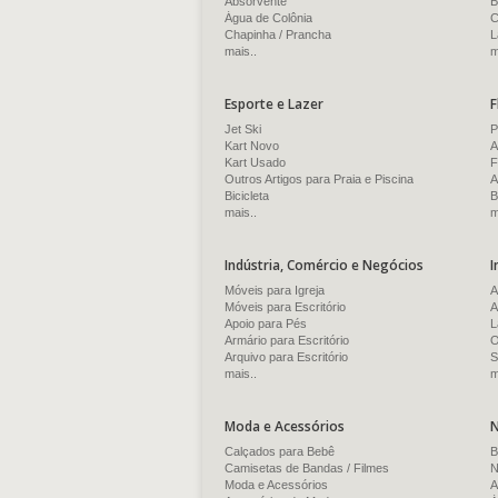
Absorvente
B
Água de Colônia
C
Chapinha / Prancha
L
mais..
m
Esporte e Lazer
F
Jet Ski
P
Kart Novo
A
Kart Usado
F
Outros Artigos para Praia e Piscina
A
Bicicleta
B
mais..
m
Indústria, Comércio e Negócios
I
Móveis para Igreja
A
Móveis para Escritório
A
Apoio para Pés
L
Armário para Escritório
O
Arquivo para Escritório
S
mais..
m
Moda e Acessórios
N
Calçados para Bebê
B
Camisetas de Bandas / Filmes
N
Moda e Acessórios
A