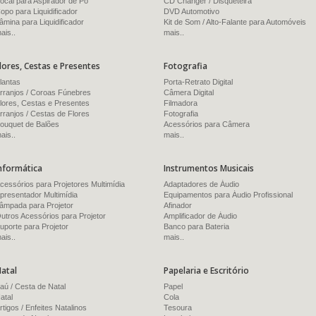
ocal para Aspirador de Pó
CD Changer / Disqueteira
opo para Liquidificador
DVD Automotivo
âmina para Liquidificador
Kit de Som / Alto-Falante para Automóveis
ais..
mais..
lores, Cestas e Presentes
Fotografia
lantas
Porta-Retrato Digital
rranjos / Coroas Fúnebres
Câmera Digital
lores, Cestas e Presentes
Filmadora
rranjos / Cestas de Flores
Fotografia
ouquet de Balões
Acessórios para Câmera
ais..
mais..
nformática
Instrumentos Musicais
cessórios para Projetores Multimídia
Adaptadores de Áudio
presentador Multimídia
Equipamentos para Áudio Profissional
âmpada para Projetor
Afinador
utros Acessórios para Projetor
Amplificador de Áudio
uporte para Projetor
Banco para Bateria
ais..
mais..
atal
Papelaria e Escritório
aú / Cesta de Natal
Papel
atal
Cola
rtigos / Enfeites Natalinos
Tesoura