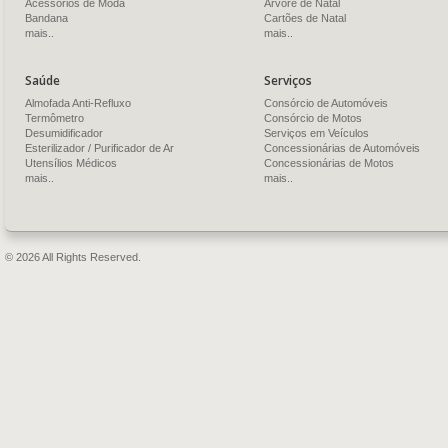
Acessórios de Moda
Árvore de Natal
Bandana
Cartões de Natal
mais..
mais..
Saúde
Serviços
Almofada Anti-Refluxo
Consórcio de Automóveis
Termômetro
Consórcio de Motos
Desumidificador
Serviços em Veículos
Esterilizador / Purificador de Ar
Concessionárias de Automóveis
Utensílios Médicos
Concessionárias de Motos
mais..
mais..
© 2026 All Rights Reserved.