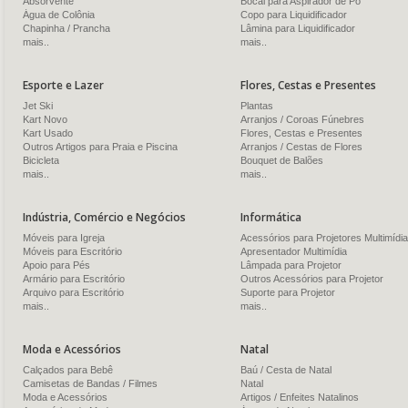
Absorvente
Bocal para Aspirador de Pó
Água de Colônia
Copo para Liquidificador
Chapinha / Prancha
Lâmina para Liquidificador
mais..
mais..
Esporte e Lazer
Flores, Cestas e Presentes
Jet Ski
Plantas
Kart Novo
Arranjos / Coroas Fúnebres
Kart Usado
Flores, Cestas e Presentes
Outros Artigos para Praia e Piscina
Arranjos / Cestas de Flores
Bicicleta
Bouquet de Balões
mais..
mais..
Indústria, Comércio e Negócios
Informática
Móveis para Igreja
Acessórios para Projetores Multimídia
Móveis para Escritório
Apresentador Multimídia
Apoio para Pés
Lâmpada para Projetor
Armário para Escritório
Outros Acessórios para Projetor
Arquivo para Escritório
Suporte para Projetor
mais..
mais..
Moda e Acessórios
Natal
Calçados para Bebê
Baú / Cesta de Natal
Camisetas de Bandas / Filmes
Natal
Moda e Acessórios
Artigos / Enfeites Natalinos