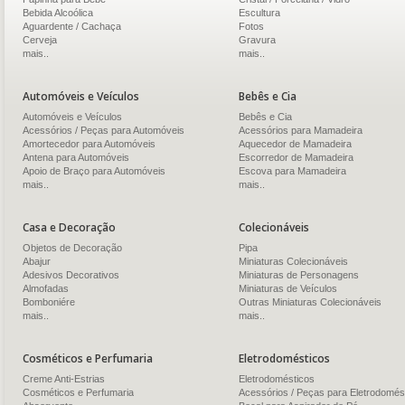
Bebida Alcoólica
Escultura
Aguardente / Cachaça
Fotos
Cerveja
Gravura
mais..
mais..
Automóveis e Veículos
Bebês e Cia
Automóveis e Veículos
Bebês e Cia
Acessórios / Peças para Automóveis
Acessórios para Mamadeira
Amortecedor para Automóveis
Aquecedor de Mamadeira
Antena para Automóveis
Escorredor de Mamadeira
Apoio de Braço para Automóveis
Escova para Mamadeira
mais..
mais..
Casa e Decoração
Colecionáveis
Objetos de Decoração
Pipa
Abajur
Miniaturas Colecionáveis
Adesivos Decorativos
Miniaturas de Personagens
Almofadas
Miniaturas de Veículos
Bomboniére
Outras Miniaturas Colecionáveis
mais..
mais..
Cosméticos e Perfumaria
Eletrodomésticos
Creme Anti-Estrias
Eletrodomésticos
Cosméticos e Perfumaria
Acessórios / Peças para Eletrodomés