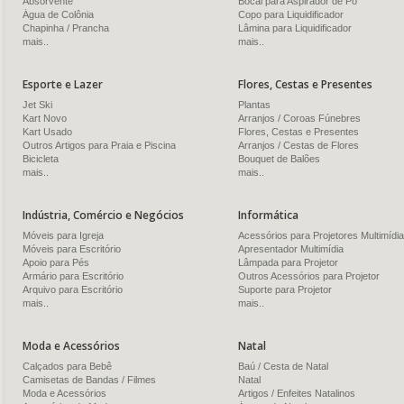
Absorvente
Bocal para Aspirador de Pó
Água de Colônia
Copo para Liquidificador
Chapinha / Prancha
Lâmina para Liquidificador
mais..
mais..
Esporte e Lazer
Flores, Cestas e Presentes
Jet Ski
Plantas
Kart Novo
Arranjos / Coroas Fúnebres
Kart Usado
Flores, Cestas e Presentes
Outros Artigos para Praia e Piscina
Arranjos / Cestas de Flores
Bicicleta
Bouquet de Balões
mais..
mais..
Indústria, Comércio e Negócios
Informática
Móveis para Igreja
Acessórios para Projetores Multimídia
Móveis para Escritório
Apresentador Multimídia
Apoio para Pés
Lâmpada para Projetor
Armário para Escritório
Outros Acessórios para Projetor
Arquivo para Escritório
Suporte para Projetor
mais..
mais..
Moda e Acessórios
Natal
Calçados para Bebê
Baú / Cesta de Natal
Camisetas de Bandas / Filmes
Natal
Moda e Acessórios
Artigos / Enfeites Natalinos