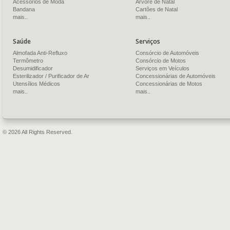
Acessórios de Moda
Árvore de Natal
Bandana
Cartões de Natal
mais..
mais..
Saúde
Serviços
Almofada Anti-Refluxo
Consórcio de Automóveis
Termômetro
Consórcio de Motos
Desumidificador
Serviços em Veículos
Esterilizador / Purificador de Ar
Concessionárias de Automóveis
Utensílios Médicos
Concessionárias de Motos
mais..
mais..
© 2026 All Rights Reserved.