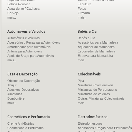
Bebida Alcoólica
Escultura
Aguardente / Cachaça
Fotos
Cerveja
Gravura
mais..
mais..
Automóveis e Veículos
Bebês e Cia
Automóveis e Veículos
Bebês e Cia
Acessórios / Peças para Automóveis
Acessórios para Mamadeira
Amortecedor para Automóveis
Aquecedor de Mamadeira
Antena para Automóveis
Escorredor de Mamadeira
Apoio de Braço para Automóveis
Escova para Mamadeira
mais..
mais..
Casa e Decoração
Colecionáveis
Objetos de Decoração
Pipa
Abajur
Miniaturas Colecionáveis
Adesivos Decorativos
Miniaturas de Personagens
Almofadas
Miniaturas de Veículos
Bomboniére
Outras Miniaturas Colecionáveis
mais..
mais..
Cosméticos e Perfumaria
Eletrodomésticos
Creme Anti-Estrias
Eletrodomésticos
Cosméticos e Perfumaria
Acessórios / Peças para Eletrodomés