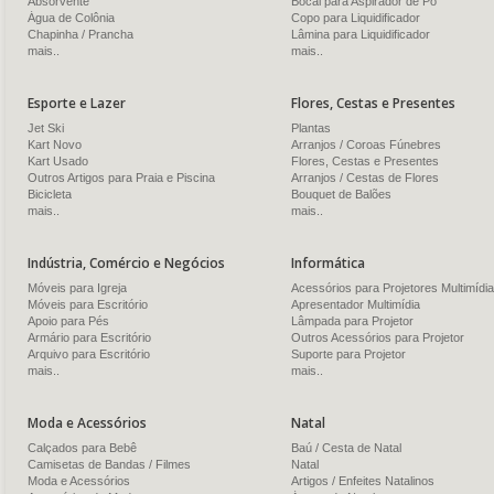
Absorvente
Bocal para Aspirador de Pó
Água de Colônia
Copo para Liquidificador
Chapinha / Prancha
Lâmina para Liquidificador
mais..
mais..
Esporte e Lazer
Flores, Cestas e Presentes
Jet Ski
Plantas
Kart Novo
Arranjos / Coroas Fúnebres
Kart Usado
Flores, Cestas e Presentes
Outros Artigos para Praia e Piscina
Arranjos / Cestas de Flores
Bicicleta
Bouquet de Balões
mais..
mais..
Indústria, Comércio e Negócios
Informática
Móveis para Igreja
Acessórios para Projetores Multimídia
Móveis para Escritório
Apresentador Multimídia
Apoio para Pés
Lâmpada para Projetor
Armário para Escritório
Outros Acessórios para Projetor
Arquivo para Escritório
Suporte para Projetor
mais..
mais..
Moda e Acessórios
Natal
Calçados para Bebê
Baú / Cesta de Natal
Camisetas de Bandas / Filmes
Natal
Moda e Acessórios
Artigos / Enfeites Natalinos