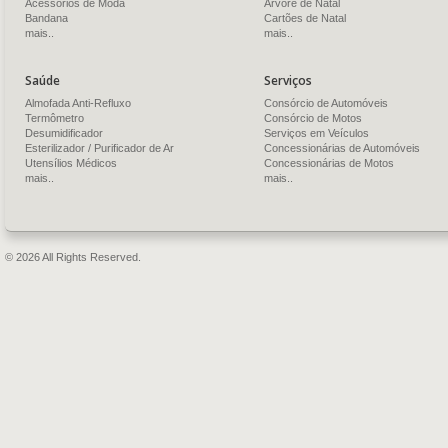
Acessórios de Moda
Árvore de Natal
Bandana
Cartões de Natal
mais..
mais..
Saúde
Serviços
Almofada Anti-Refluxo
Consórcio de Automóveis
Termômetro
Consórcio de Motos
Desumidificador
Serviços em Veículos
Esterilizador / Purificador de Ar
Concessionárias de Automóveis
Utensílios Médicos
Concessionárias de Motos
mais..
mais..
© 2026 All Rights Reserved.