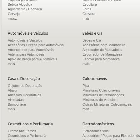
Bebida Alcoólica
Escultura
Aguardente / Cachaça
Fotos
Cerveja
Gravura
mais..
mais..
Automóveis e Veículos
Bebês e Cia
Automóveis e Veículos
Bebês e Cia
Acessórios / Peças para Automóveis
Acessórios para Mamadeira
Amortecedor para Automóveis
Aquecedor de Mamadeira
Antena para Automóveis
Escorredor de Mamadeira
Apoio de Braço para Automóveis
Escova para Mamadeira
mais..
mais..
Casa e Decoração
Colecionáveis
Objetos de Decoração
Pipa
Abajur
Miniaturas Colecionáveis
Adesivos Decorativos
Miniaturas de Personagens
Almofadas
Miniaturas de Veículos
Bomboniére
Outras Miniaturas Colecionáveis
mais..
mais..
Cosméticos e Perfumaria
Eletrodomésticos
Creme Anti-Estrias
Eletrodomésticos
Cosméticos e Perfumaria
Acessórios / Peças para Eletrodomés