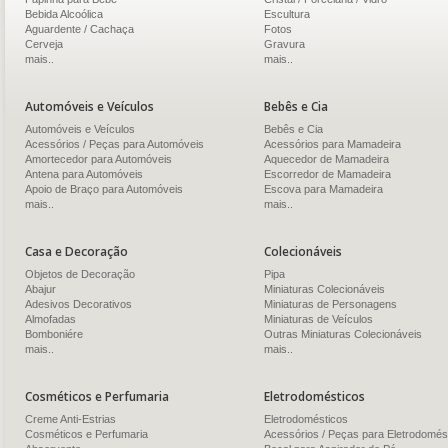
Bebida Alcoólica
Escultura
Aguardente / Cachaça
Fotos
Cerveja
Gravura
mais..
mais..
Automóveis e Veículos
Bebês e Cia
Automóveis e Veículos
Bebês e Cia
Acessórios / Peças para Automóveis
Acessórios para Mamadeira
Amortecedor para Automóveis
Aquecedor de Mamadeira
Antena para Automóveis
Escorredor de Mamadeira
Apoio de Braço para Automóveis
Escova para Mamadeira
mais..
mais..
Casa e Decoração
Colecionáveis
Objetos de Decoração
Pipa
Abajur
Miniaturas Colecionáveis
Adesivos Decorativos
Miniaturas de Personagens
Almofadas
Miniaturas de Veículos
Bomboniére
Outras Miniaturas Colecionáveis
mais..
mais..
Cosméticos e Perfumaria
Eletrodomésticos
Creme Anti-Estrias
Eletrodomésticos
Cosméticos e Perfumaria
Acessórios / Peças para Eletrodomés