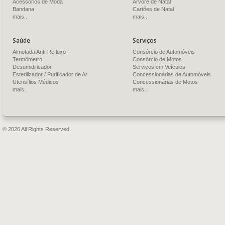
Acessórios de Moda
Árvore de Natal
Bandana
Cartões de Natal
mais..
mais..
Saúde
Serviços
Almofada Anti-Refluxo
Consórcio de Automóveis
Termômetro
Consórcio de Motos
Desumidificador
Serviços em Veículos
Esterilizador / Purificador de Ar
Concessionárias de Automóveis
Utensílios Médicos
Concessionárias de Motos
mais..
mais..
© 2026 All Rights Reserved.