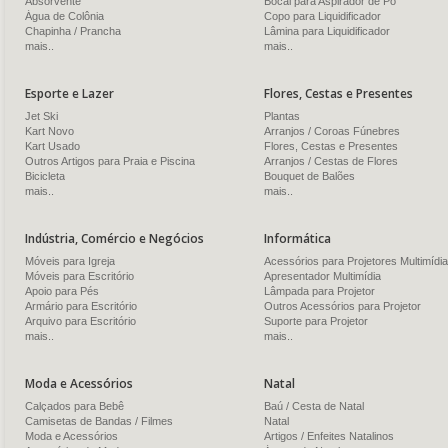
Absorvente
Bocal para Aspirador de Pó
Água de Colônia
Copo para Liquidificador
Chapinha / Prancha
Lâmina para Liquidificador
mais..
mais..
Esporte e Lazer
Flores, Cestas e Presentes
Jet Ski
Plantas
Kart Novo
Arranjos / Coroas Fúnebres
Kart Usado
Flores, Cestas e Presentes
Outros Artigos para Praia e Piscina
Arranjos / Cestas de Flores
Bicicleta
Bouquet de Balões
mais..
mais..
Indústria, Comércio e Negócios
Informática
Móveis para Igreja
Acessórios para Projetores Multimídia
Móveis para Escritório
Apresentador Multimídia
Apoio para Pés
Lâmpada para Projetor
Armário para Escritório
Outros Acessórios para Projetor
Arquivo para Escritório
Suporte para Projetor
mais..
mais..
Moda e Acessórios
Natal
Calçados para Bebê
Baú / Cesta de Natal
Camisetas de Bandas / Filmes
Natal
Moda e Acessórios
Artigos / Enfeites Natalinos