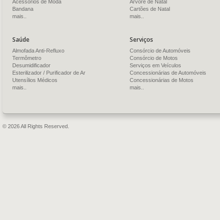
Acessórios de Moda
Árvore de Natal
Bandana
Cartões de Natal
mais..
mais..
Saúde
Serviços
Almofada Anti-Refluxo
Consórcio de Automóveis
Termômetro
Consórcio de Motos
Desumidificador
Serviços em Veículos
Esterilizador / Purificador de Ar
Concessionárias de Automóveis
Utensílios Médicos
Concessionárias de Motos
mais..
mais..
© 2026 All Rights Reserved.