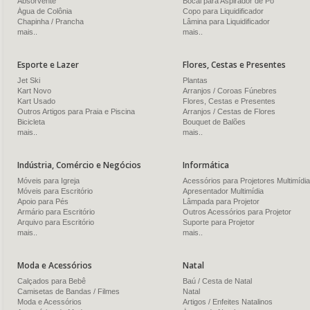
Absorvente
Bocal para Aspirador de Pó
Água de Colônia
Copo para Liquidificador
Chapinha / Prancha
Lâmina para Liquidificador
mais..
mais..
Esporte e Lazer
Flores, Cestas e Presentes
Jet Ski
Plantas
Kart Novo
Arranjos / Coroas Fúnebres
Kart Usado
Flores, Cestas e Presentes
Outros Artigos para Praia e Piscina
Arranjos / Cestas de Flores
Bicicleta
Bouquet de Balões
mais..
mais..
Indústria, Comércio e Negócios
Informática
Móveis para Igreja
Acessórios para Projetores Multimídia
Móveis para Escritório
Apresentador Multimídia
Apoio para Pés
Lâmpada para Projetor
Armário para Escritório
Outros Acessórios para Projetor
Arquivo para Escritório
Suporte para Projetor
mais..
mais..
Moda e Acessórios
Natal
Calçados para Bebê
Baú / Cesta de Natal
Camisetas de Bandas / Filmes
Natal
Moda e Acessórios
Artigos / Enfeites Natalinos