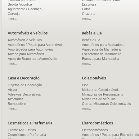
Bebida Alcoólica
Escultura
Aguardente / Cachaça
Fotos
Cerveja
Gravura
mais..
mais..
Automóveis e Veículos
Bebês e Cia
Automóveis e Veículos
Bebês e Cia
Acessórios / Peças para Automóveis
Acessórios para Mamadeira
Amortecedor para Automóveis
Aquecedor de Mamadeira
Antena para Automóveis
Escorredor de Mamadeira
Apoio de Braço para Automóveis
Escova para Mamadeira
mais..
mais..
Casa e Decoração
Colecionáveis
Objetos de Decoração
Pipa
Abajur
Miniaturas Colecionáveis
Adesivos Decorativos
Miniaturas de Personagens
Almofadas
Miniaturas de Veículos
Bomboniére
Outras Miniaturas Colecionáveis
mais..
mais..
Cosméticos e Perfumaria
Eletrodomésticos
Creme Anti-Estrias
Eletrodomésticos
Cosméticos e Perfumaria
Acessórios / Peças para Eletrodomés