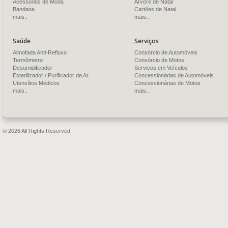
Acessórios de Moda
Árvore de Natal
Bandana
Cartões de Natal
mais..
mais..
Saúde
Serviços
Almofada Anti-Refluxo
Consórcio de Automóveis
Termômetro
Consórcio de Motos
Desumidificador
Serviços em Veículos
Esterilizador / Purificador de Ar
Concessionárias de Automóveis
Utensílios Médicos
Concessionárias de Motos
mais..
mais..
© 2026 All Rights Reserved.