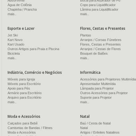
Absorvente
Bocal para Aspirador de Pó
Água de Colônia
Copo para Liquidificador
Chapinha / Prancha
Lâmina para Liquidificador
mais..
mais..
Esporte e Lazer
Flores, Cestas e Presentes
Jet Ski
Plantas
Kart Novo
Arranjos / Coroas Fúnebres
Kart Usado
Flores, Cestas e Presentes
Outros Artigos para Praia e Piscina
Arranjos / Cestas de Flores
Bicicleta
Bouquet de Balões
mais..
mais..
Indústria, Comércio e Negócios
Informática
Móveis para Igreja
Acessórios para Projetores Multimídia
Móveis para Escritório
Apresentador Multimídia
Apoio para Pés
Lâmpada para Projetor
Armário para Escritório
Outros Acessórios para Projetor
Arquivo para Escritório
Suporte para Projetor
mais..
mais..
Moda e Acessórios
Natal
Calçados para Bebê
Baú / Cesta de Natal
Camisetas de Bandas / Filmes
Natal
Moda e Acessórios
Artigos / Enfeites Natalinos