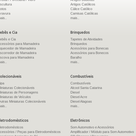
scultura
Artigos Católicos
otos
Cálice Católico
ravura
Camisas Católicas
ais..
mais..
ebês e Cia
Brinquedos
ebês e Cia
Tapetes de Atividades
cessórios para Mamadeira
Brinquedos
quecedor de Mamadeira
Acessórios para Bonecas
scorredor de Mamadeira
Acessórios para Bonecos
scova para Mamadeira
Baralho
ais..
mais..
olecionáveis
Combustíveis
ipa
Combustíveis
iniaturas Colecionáveis
Alcool Santa Catarina
iniaturas de Personagens
Diesel
iniaturas de Veículos
Diesel Acre
utras Miniaturas Colecionáveis
Diesel Alagoas
ais..
mais..
letrodomésticos
Eletrônicos
letrodomésticos
Som Automotivo e Acessórios
cessórios / Peças para Eletrodomésticos
Amplificador / Módulo para Som Automotivo