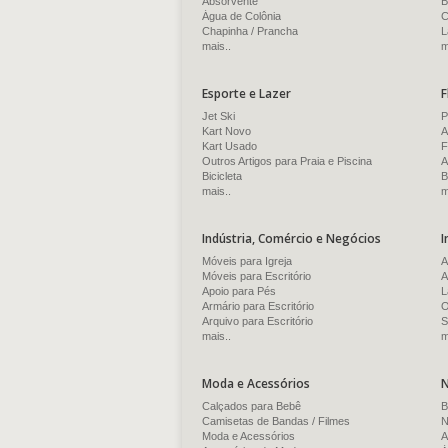
Absorvente
B
Água de Colônia
C
Chapinha / Prancha
L
mais..
m
Esporte e Lazer
F
Jet Ski
P
Kart Novo
A
Kart Usado
F
Outros Artigos para Praia e Piscina
A
Bicicleta
B
mais..
m
Indústria, Comércio e Negócios
I
Móveis para Igreja
A
Móveis para Escritório
A
Apoio para Pés
L
Armário para Escritório
O
Arquivo para Escritório
S
mais..
m
Moda e Acessórios
N
Calçados para Bebê
B
Camisetas de Bandas / Filmes
N
Moda e Acessórios
A