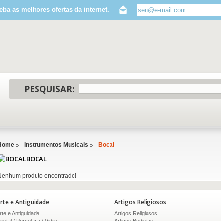
eba as melhores ofertas da internet.
PESQUISAR:
Home
Instrumentos Musicais
Bocal
BOCAL
Nenhum produto encontrado!
rte e Antiguidade
Artigos Religiosos
rte e Antiguidade
Artigos Religiosos
ristal / Porcelana / Vidro
Artigos Budistas