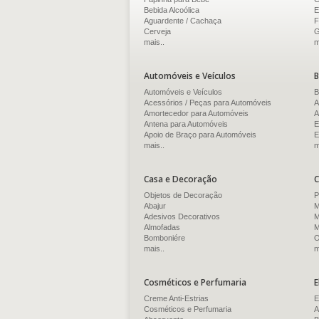
Bebida Alcoólica
E
Aguardente / Cachaça
F
Cerveja
G
mais..
m
Automóveis e Veículos
B
Automóveis e Veículos
B
Acessórios / Peças para Automóveis
A
Amortecedor para Automóveis
A
Antena para Automóveis
E
Apoio de Braço para Automóveis
E
mais..
m
Casa e Decoração
C
Objetos de Decoração
P
Abajur
M
Adesivos Decorativos
M
Almofadas
M
Bomboniére
O
mais..
m
Cosméticos e Perfumaria
E
Creme Anti-Estrias
E
Cosméticos e Perfumaria
A