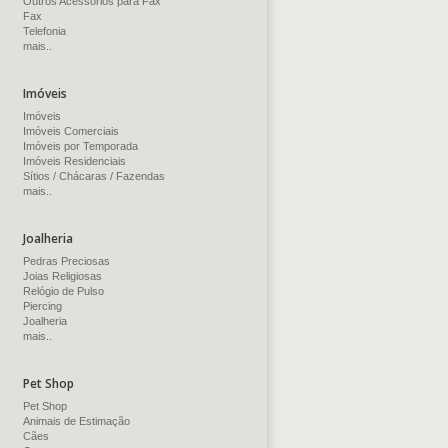
Outros Acessórios para Fax
Fax
Telefonia
mais..
Imóveis
Imóveis
Imóveis Comerciais
Imóveis por Temporada
Imóveis Residenciais
Sítios / Chácaras / Fazendas
mais..
Joalheria
Pedras Preciosas
Joias Religiosas
Relógio de Pulso
Piercing
Joalheria
mais..
Pet Shop
Pet Shop
Animais de Estimação
Cães