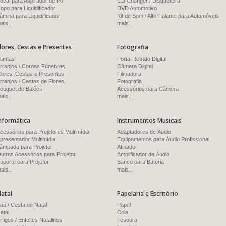
ocal para Aspirador de Pó
CD Changer / Disqueteira
opo para Liquidificador
DVD Automotivo
âmina para Liquidificador
Kit de Som / Alto-Falante para Automóveis
ais..
mais..
lores, Cestas e Presentes
Fotografia
lantas
Porta-Retrato Digital
rranjos / Coroas Fúnebres
Câmera Digital
lores, Cestas e Presentes
Filmadora
rranjos / Cestas de Flores
Fotografia
ouquet de Balões
Acessórios para Câmera
ais..
mais..
nformática
Instrumentos Musicais
cessórios para Projetores Multimídia
Adaptadores de Áudio
presentador Multimídia
Equipamentos para Áudio Profissional
âmpada para Projetor
Afinador
utros Acessórios para Projetor
Amplificador de Áudio
uporte para Projetor
Banco para Bateria
ais..
mais..
atal
Papelaria e Escritório
aú / Cesta de Natal
Papel
atal
Cola
rtigos / Enfeites Natalinos
Tesoura